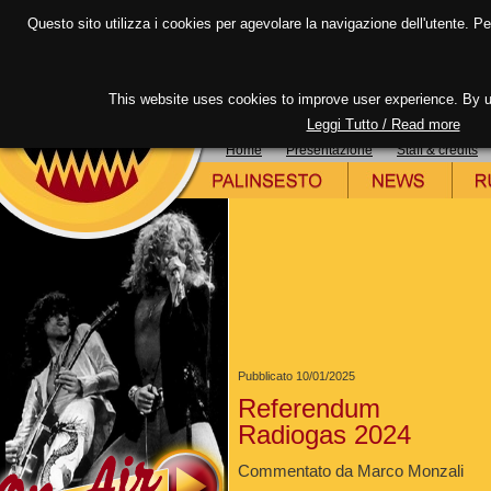
RADIOGAS nei tuoi preferiti
|
RADIOGAS come pag
Questo sito utilizza i cookies per agevolare la navigazione dell'utente. Per 
This website uses cookies to improve user experience. By us
Leggi Tutto / Read more
Home
Presentazione
Staff & credits
Pubblicato 10/01/2025
Referendum
Radiogas 2024
Commentato da Marco Monzali