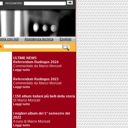
PASSWORD:
bora con noi
Assistenza tecnica
English
A
ULTIME NEWS
Referendum Radiogas 2024
Commentato da Marco Monzali
Leggi tutto
Referendum Radiogas 2023
Commentato da Marco Monzali
Leggi tutto
I 150 album italiani più belli della storia
Di Marco Monzali
Leggi tutto
I migliori album del 1° semestre del
2022
A cura di Marco Monzali
Leggi tutto