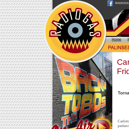
RADIOGAS n
Home
Car
Fri
Torna
Carlott
parlarc