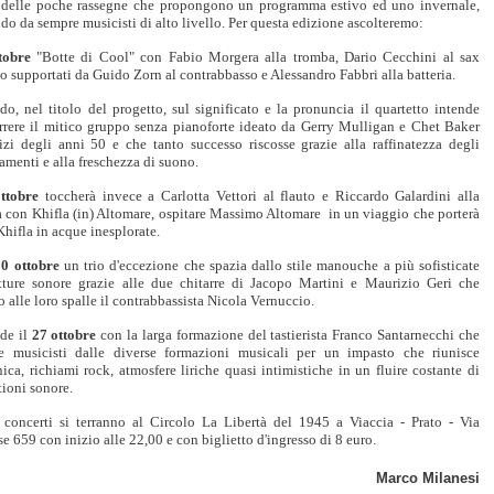
 delle poche rassegne che propongono un programma estivo ed uno invernale,
do da sempre musicisti di alto livello. Per questa edizione ascolteremo:
tobre
"Botte di Cool" con Fabio Morgera alla tromba, Dario Cecchini al sax
o supportati da Guido Zorn al contrabbasso e Alessandro Fabbri alla batteria.
o, nel titolo del progetto, sul significato e la pronuncia il quartetto intende
orrere il mitico gruppo senza pianoforte ideato da Gerry Mulligan e Chet Baker
nizi degli anni 50 e che tanto successo riscosse grazie alla raffinatezza degli
amenti e alla freschezza di suono.
ttobre
toccherà invece a Carlotta Vettori al flauto e Riccardo Galardini alla
a con Khifla (in) Altomare, ospitare Massimo Altomare
in un viaggio che porterà
Khifla in acque inesplorate.
20 ottobre
un trio d'eccezione che spazia dallo stile manouche a più sofisticate
etture sonore grazie alle due chitarre di Jacopo Martini e Maurizio Geri che
 alle loro spalle il contrabbassista Nicola Vernuccio.
ude il
27 ottobre
con la larga formazione del tastierista Franco Santarnecchi che
ce musicisti dalle diverse formazioni musicali per un impasto che riunisce
nica, richiami rock, atmosfere liriche quasi intimistiche in un fluire costante di
ioni sonore.
i concerti si terranno al Circolo La Libertà del 1945 a Viaccia - Prato - Via
se 659 con inizio alle 22,00 e con biglietto d'ingresso di 8 euro.
Marco Milanesi