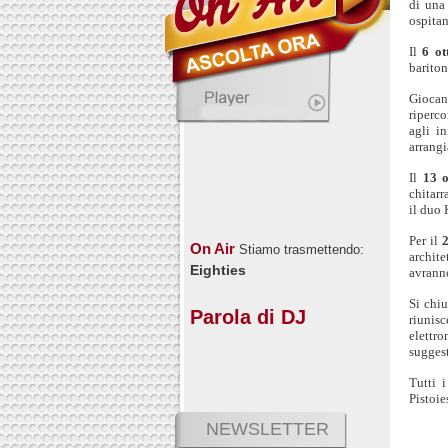
di una
ospitan
Il
6 ot
bariton
Giocand
riperc
agli i
arrangi
Il
13 o
chitarr
il duo 
Per il
On Air
Stiamo trasmettendo:
archit
Eighties
avranno
Si chi
Parola di DJ
riunis
elettro
suggest
Tutti 
Pistoie
NEWSLETTER