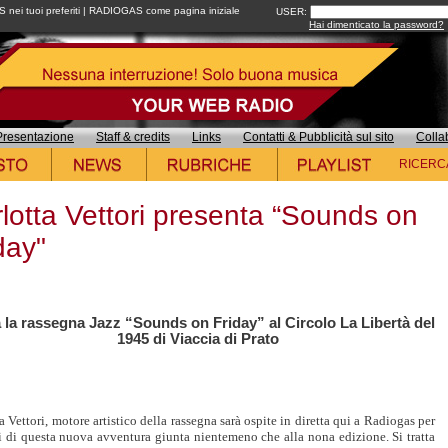
ei tuoi preferiti
|
RADIOGAS come pagina iniziale
USER:
Hai dimenticato la password?
Presentazione
Staff & credits
Links
Contatti & Pubblicità sul sito
Colla
RICERC
lotta Vettori presenta “Sounds on
day"
 la rassegna Jazz “Sounds on Friday” al Circolo La Libertà del
1945 di Viaccia di Prato
a Vettori, motore artistico della rassegna sarà ospite in diretta qui a Radiogas per
i di questa nuova avventura giunta nientemeno che alla nona edizione. Si tratta