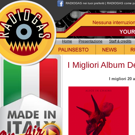
RADIOGAS nei tuoi preferiti
|
RADIOGAS come pag
Home
Presentazione
Staff & credits
I Migliori Album 
I migliori 20 