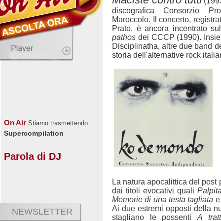
(1993 
discografica Consorzio Pro
Maroccolo. Il concerto, registra
Prato, è ancora incentrato su
pathos
dei CCCP (1990). Insie
Disciplinatha, altre due band d
storia dell'alternative rock itali
On Air
Stiamo trasmettendo:
Supercompilation
Parola di DJ
La natura apocalittica del post 
dai titoli evocativi quali
Palpit
Memorie di una testa tagliata
Ai due estremi opposti della nu
NEWSLETTER
stagliano le possenti
A trat