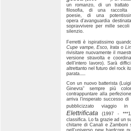
un romanzo, di un trattato
filosofia, di una raccolta
poesie, di una potentissi
opera d'avanguardia destinat
sopravvivere per mille secoli
silenzio.
Ferretti è ispiratissimo quan
Cupe vampe, Esco, Irata
o
Li
rivisitare nuovamente il maestr
versione stravolta e coordin
dell'intero lavoro). Sarà diff
altrettanto nel futuro del rock it
parata.....
Con un nuovo batterista (Luig
Ginevra" sempre più colon
contrappuntare alla perfezione
arriva l'insperato successo di
pubblicizzato viaggio 
Elettrificata
(1997 - ***1/
classifica. Lo fa grazie ad un s
chitarre di Canali e Zamboni 
nell'universo new hardcore pu