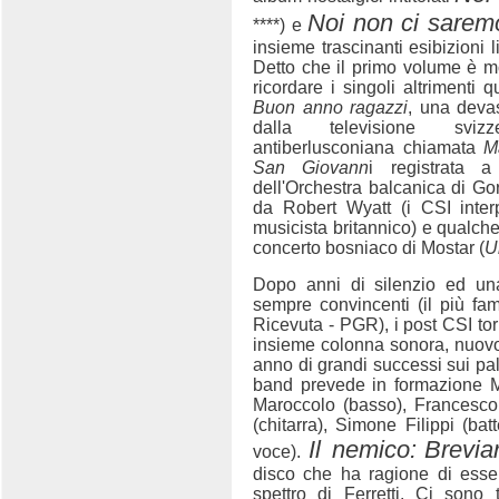
Noi non ci saremo
****) e
insieme trascinanti esibizioni li
Detto che il primo volume è m
ricordare i singoli altrimenti q
Buon anno ragazzi
, una deva
dalla televisione svizze
antiberlusconiana chiamata
M
San Giovann
i registrata 
dell'Orchestra balcanica di Go
da Robert Wyatt (i CSI inte
musicista britannico) e qualche
concerto bosniaco di Mostar (
U
Dopo anni di silenzio ed una
sempre convincenti (il più f
Ricevuta - PGR), i post CSI to
insieme colonna sonora, nuovo 
anno di grandi successi sui pal
band prevede in formazione M
Maroccolo (basso), Francesco 
(chitarra), Simone Filippi (bat
Il nemico:
Breviar
voce).
disco che ha ragione di ess
spettro di Ferretti. Ci sono 