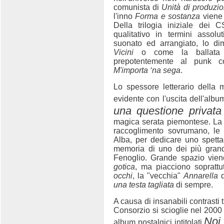
comunista di
Unità di produzi
l'inno
Forma e sostanza
viene 
Della trilogia iniziale dei
qualitativo in termini assol
suonato ed arrangiato, lo di
Vicini
o come la ballat
prepotentemente al punk 
M'importa ‘na sega
.
Lo spessore letterario della
evidente con l'uscita dell'alb
una questione privata
magica serata piemontese. La 
raccoglimento sovrumano, le 
Alba, per dedicare uno spetta
memoria di uno dei più grandi
Fenoglio. Grande spazio vien
gotica
, ma piacciono soprattu
occhi
, la "vecchia"
Annarella
una testa tagliata
di sempre.
A causa di insanabili contrasti t
Consorzio si scioglie nel 2000
Noi 
album nostalgici intitolati