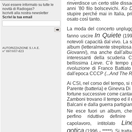
rinverdisce un certo stile dissa
Vuoi essere informato su tutte le
anni '80 filo bolscevichi.
Ko 
novità di Radiogas?
Iscriviti alla nostra newsletter
stupire perché mai in Italia, 
Scrivi la tua email
osato così tanto.
La moda del concerto unplugg
In Quiete
fanno uscire
(1994
notevoli capacità dal vivo. La
album (letteralmente strepitosa
AUTORIZZAZIONE S.I.A.E.
n° 697/I/07-823
Giovanni
), ma anche dall'alb
interessanti della scuderia 
bellissima
Lieve
. C'è tempo 
rivoluzione
di Franco Battiato
dall'epoca CCCP
(...And The 
Ai CSI, nel corso del tempo, si
Parente (batteria) e Ginevra Di 
fortune successive come cantaut
Zamboni trovano il tempo ed il m
Balcani e dalla guerra partigian
Ne esce fuori un album, ch
perfino riduttivo definire
Lin
capolavoro, intitolato
gotica
(1996 - *****). Si tratta