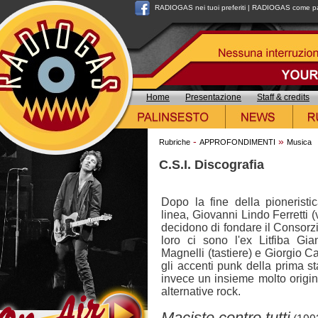
RADIOGAS nei tuoi preferiti
|
RADIOGAS come pag
Home
Presentazione
Staff & credits
-
»
Rubriche
APPROFONDIMENTI
Musica
C.S.I. Discografia
Dopo la fine della pionerist
linea, Giovanni Lindo Ferretti
decidono di fondare il Consorz
loro ci sono l'ex Litfiba Gi
Magnelli (tastiere) e Giorgio Ca
gli accenti punk della prima 
invece un insieme molto origina
alternative rock.
Maciste contro tutti