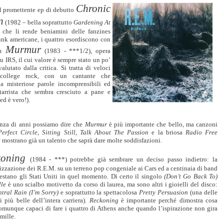
Chronic
l promettente ep di debutto
n
(1982 – bella soprattutto
Gardening At
, che li rende beniamini delle fanzines
unk americane, i quattro esordiscono con
Murmur
m
(1983 - ***1/2), opera
u IRS, il cui valore è sempre stato un po’
alutato dalla critica. Si tratta di veloci
 college rock, con un cantante che
lia misteriose parole incomprensibili ed
tarrista che sembra cresciuto a pane e
ed è vero!).
anza di anni possiamo dire che
Murmur
è più importante che bello, ma canzoni
Perfect Circle
,
Sitting Still
,
Talk About The Passion
e la briosa
Radio Free
e
mostrano già un talento che saprà dare molte soddisfazioni.
koning
(1984 - ***) potrebbe già sembrare un deciso passo indietro: la
zzazione dei R.E.M. su un terreno pop congeniale ai Cars ed a centinaia di band
estano gli Stati Uniti in quel momento. Di certo il singolo
(Don’t Go Back To)
lle
è uno scialbo motivetto da corso di laurea, ma sono altri i gioielli del disco:
tral Rain (I’m Sorry)
e soprattutto la spettacolosa
Pretty Persuasion
(una delle
 più belle dell’intera carriera)
.
Reckoning
è importante perché dimostra cosa
omunque capaci di fare i quattro di Athens anche quando l’ispirazione non gira
 mille.