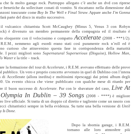
ata che fa molto garage rock. Purtroppo allegato c’è anche un dvd con riprese
e frenetiche da sollecitare conati di vomito. Si riscattano nella dimensione dal
anzoni trascurate come
Boy In The Well
e
Final Straw
. Appare anche
I’m Gonna
farà parte del disco in studio successivo.
il vulcanico chitarrista Scott McCaughey (Minus 5, Venus 3 con Robyn
ock) è divenuto un membro permanente della compagnia ed il risultato è
Accelerate
sto eloquente con il velocissimo e compatto
(2008 - ***1/2).
R.E.M., nemmeno agli esordi erano stati così puramente rock n’roll ed è
no curioso che attraversino questa fase in corrispondenza della maturità
le. I pezzi migliori sono
Supernatural Superserious (Disguise), Hollow Man,
To Water
e la title – track.
are la formazione del tour di
Accelerate
, i R.E.M. avevano effettuato delle prove
al pubblico. Un vero e proprio concerto avvenuto in quel di Dublino con l’intera
a di Accellerate (allora inedita) e moltissimi ripescaggi dai primi album degli
80. Un evento chicca che viene pubblicato con qualche mese di ritardo per
Live At
are il buon successo di
Accelerate
. Pur con le sbavature del caso,
 Olympia In Dublin – 39 Songs
(2008 - ****) è migliore
tro live ufficiale. Si tratta di un doppio cd diretto e tagliente come un rasoio con
recci chitarristici sempre in bella evidenza. Su tutte una bella versione di
Until
y Is Done
.
Dopo la sbornia garage, i R.E.M.
tornano alle loro atmosfere più