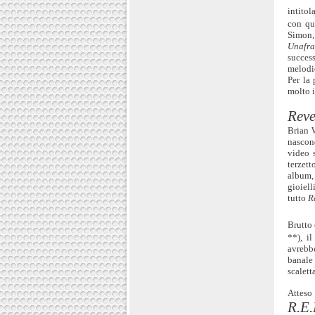
intitol
con qua
Simon,
Unafra
succes
melodi
Per la 
molto i
Rev
Brian 
nascond
video 
terzett
album, 
gioiel
tutto
R
Brutto 
**), i
avrebb
banal
scalett
Atteso
R.E.