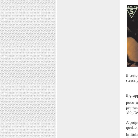
Il rest
stessa 
Il grup
poco n
piuttos
’89, O
A propo
quello
intito