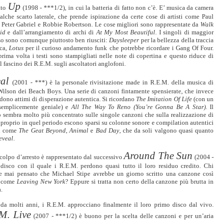
Up
ato
(1998 - ***1/2), in cui la batteria di fatto non c’è. E’ musica da camera
lche scarto laterale, che prende ispirazione da certe cose di artisti come Paul
 Peter Gabriel e Robbie Robertson. Le cose migliori sono rappresentate da
Walk
id
e dall’arrangiamento di archi di
At My Most Beautiful
. I singoli di maggior
so sono comunque piuttosto ben riusciti:
Daysleeper
per la bellezza della traccia
ca,
Lotus
per il curioso andamento funk che potrebbe ricordare i Gang Of Four.
prima volta i testi sono stampigliati nelle note di copertina e questo riduce di
l fascino dei R.E.M. sugli ascoltatori anglofoni.
eal
(2001 - ***) è la personale rivisitazione made in R.E.M. della musica di
Wilson dei Beach Boys. Una serie di canzoni fintamente spensierate, che invece
ono attimi di disperazione autentica. Si ricordano
The Imitation Of Life
(con un
semplicemente geniale) e
All The Way To Reno (You’re Gonna Be A Star)
. Il
o sembra molto più concentrato sulle singole canzoni che sulla realizzazione di
proprio in quel periodo escono sparsi su colonne sonore e compilation autentici
li come
The Geat Beyond
,
Animal
e
Bad Day
, che da soli valgono quasi quanto
eveal
.
Around The Sun
colpo d’arresto è rappresentato dal successivo
(2004 -
l disco con il quale i R.E.M. perdono quasi tutto il loro residuo credito. Chi
e mai pensato che Michael Stipe avrebbe un giorno scritto una canzone così
e come
Leaving New York
? Eppure si tratta non certo della canzone più brutta in
a.
 da molti anni, i R.E.M. approcciano finalmente il loro primo disco dal vivo.
M. Live
(2007 - ***1/2) è buono per la scelta delle canzoni e per un’aria