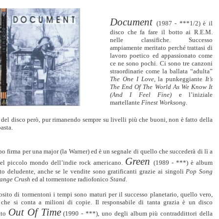
Document
(1987 - ***1/2) è il
disco che fa fare il botto ai R.E.M.
nelle classifiche. Successo
ampiamente meritato perché trattasi di
lavoro poetico ed appassionato come
ce ne sono pochi. Ci sono tre canzoni
straordinarie come la ballata “adulta”
The One I Love
, la punkeggiante
It’s
The End Of The World As We Know It
(And I Feel Fine)
e l’iniziale
martellante
Finest Worksong
.
o del disco però, pur rimanendo sempre su livelli più che buoni, non è fatto della
pasta.
po firma per una major (la Warner) ed è un segnale di quello che succederà di lì a
Green
el piccolo mondo dell’indie rock americano.
(1989 - ***) è album
to deludente, anche se le vendite sono gratificanti grazie ai singoli
Pop Song
range Crush
ed al tormentone radiofonico
Stand
.
sito di tormentoni i tempi sono maturi per il successo planetario, quello vero,
 che si conta a milioni di copie. Il responsabile di tanta grazia è un disco
Out Of Time
lato
(1990 - ***), uno degli album più contraddittori della