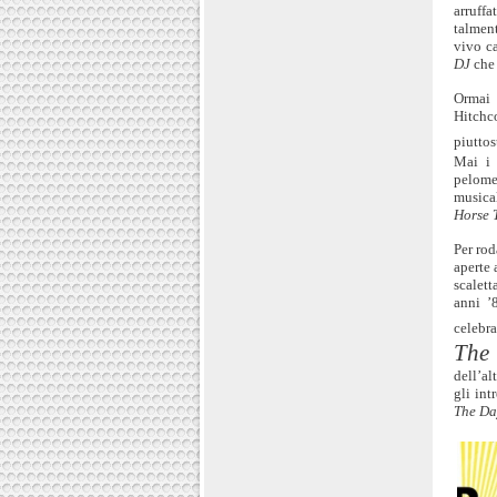
arruff
talment
vivo c
DJ
che 
Ormai 
Hitchc
piutto
Mai i 
pelome
musica
Horse 
Per rod
aperte 
scalett
anni ’
celebr
The
dell’al
gli int
The Da