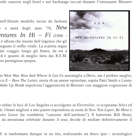
rando canzoni negli hotel e nei backstage toccati durante l’estenuante
Monster
ell’illustre modello inciso da Jackson
New
e a metà degli anni ’70,
entures In Hi – Fi
(1996 -
è album che risente dell’urgenza che gli
egnato il soffio vitale. La scaletta segue
ale viaggio lungo gli States, da est a
ed è quanto di meglio fatto dai R.E.M.
oro prestigiosa epopea.
e West Was Won And Where It Got Us
assomiglia a Drive, ma è perfino meglio;
tica
E – Bow The Letter
, storia di un amore epistolare, ospita Patti Smith e Lenny
Wake Up Bomb
rispolvera l’aggressività di
Monster
con maggiore cognizione di
 infine le luci di Los Angeles ci accolgono in
Electrolite
, ci scopriamo felici ed
i. I brani migliori a mio parere rispondono ai nomi di
New Test Leper
,
Be Mine
e
tutto
Leave
(la cosiddetta “canzone dell’antifurto”). Il batterista Bill Berry,
o da aneurisma celebrale durante il tour, decide di mollare definitivamente il
.
M. si trasformano dunque in un trio, realizzando un disco iper – tecnologico