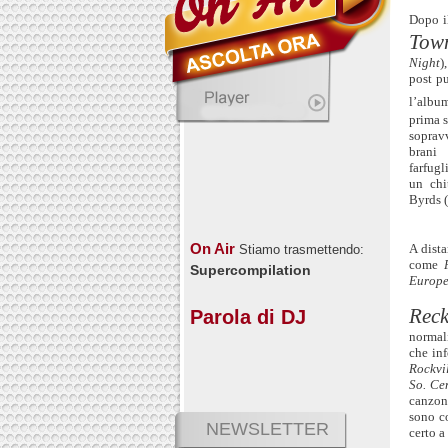
Dopo i
Tow
Night
)
post p
l’albu
prima s
sopravv
brani
farfug
un chi
Byrds (
On Air
A dist
Stiamo trasmettendo:
come
Supercompilation
Europ
Rec
Parola di DJ
normali
che inf
Rockvi
So. Cen
canzoni
sono c
NEWSLETTER
certo a