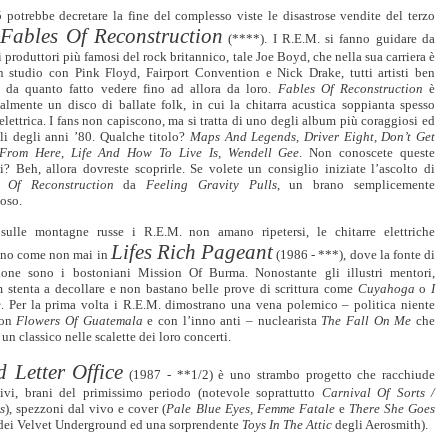
 potrebbe decretare la fine del complesso viste le disastrose vendite del terzo
Fables Of Reconstruction
m
(****). I R.E.M. si fanno guidare da
 produttori più famosi del rock britannico, tale Joe Boyd, che nella sua carriera è
in studio con Pink Floyd, Fairport Convention e Nick Drake, tutti artisti ben
i da quanto fatto vedere fino ad allora da loro.
Fables Of Reconstruction
è
ialmente un disco di ballate folk, in cui la chitarra acustica soppianta spesso
elettrica. I fans non capiscono, ma si tratta di uno degli album più coraggiosi ed
li degli anni ’80.
Qualche titolo?
Maps And Legends, Driver Eight, Don’t Get
From Here, Life And How To Live Is, Wendell Gee
.
Non conoscete queste
i? Beh, allora dovreste scoprirle. Se volete un consiglio iniziate l’ascolto di
 Of Reconstruction
da
Feeling Gravity Pulls
, un brano semplicemente
oso.
ulle montagne russe i R.E.M. non amano ripetersi, le chitarre elettriche
Lifes Rich Pageant
ano come non mai in
(1986 - ***), dove la fonte di
zione sono i bostoniani Mission Of Burma. Nonostante gli illustri mentori,
m stenta a decollare e non bastano belle prove di scrittura come
Cuyahoga
o
I
e
. Per la prima volta i R.E.M. dimostrano una vena polemico – politica niente
con
Flowers Of Guatemala
e con l’inno anti – nuclearista
The Fall On Me
che
 un classico nelle scalette dei loro concerti.
 Letter Office
(1987 - **1/2) è uno strambo progetto che racchiude
tivi, brani del primissimo periodo (notevole soprattutto
Carnival Of Sorts /
s
), spezzoni dal vivo e cover (
Pale Blue Eyes, Femme Fatale
e
There She Goes
ei Velvet Underground ed una sorprendente
Toys In The Attic
degli Aerosmith).