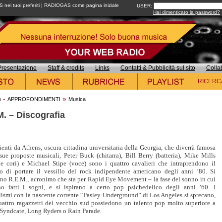
ei tuoi preferiti
|
RADIOGAS come pagina iniziale
USER:
Hai dimenticato la password?
Presentazione
Staff & credits
Links
Contatti & Pubblicità sul sito
Colla
RICERC
-
»
e
APPROFONDIMENTI
Musica
M. – Discografia
enti da Athens, oscura cittadina universitaria della Georgia, che diverrà famosa
sue proposte musicali, Peter Buck (chitarra), Bill Berry (batteria), Mike Mills
 e cori) e Michael Stipe (voce) sono i quattro cavalieri che intraprendono il
o di portare il vessillo del rock indipendente americano degli anni ’80. Si
no R.E.M., acronimo che sta per Rapid Eye Movement – la fase del sonno in cui
o fatti i sogni, e si ispirano a certo pop psichedelico degli anni ’60. I
lismi con la nascente corrente “Pasley Underground” di Los Angeles si sprecano,
uattro ragazzetti del vecchio sud possiedono un talento pop molto superiore a
Syndcate, Long Ryders o Rain Parade.