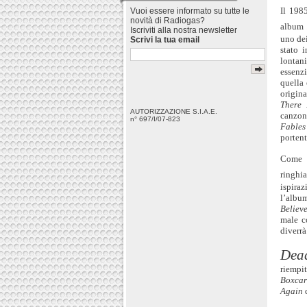
Il 1985
Vuoi essere informato su tutte le
novità di Radiogas?
albu
Iscriviti alla nostra newsletter
uno dei
Scrivi la tua email
stato 
lontan
essenz
quella 
origina
There 
AUTORIZZAZIONE S.I.A.E.
canzon
n° 697/I/07-823
Fables
portent
Come s
ringhi
ispira
l’albu
Believ
male 
diverrà
Dead
riempi
Boxcar
Again
d