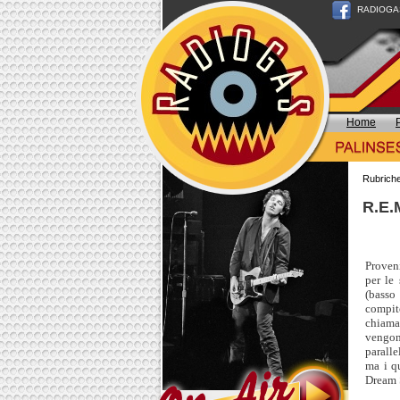
RADIOGAS n
Home
Rubrich
R.E.
Proveni
per le 
(basso
compit
chiama
vengon
paralle
ma i q
Dream 