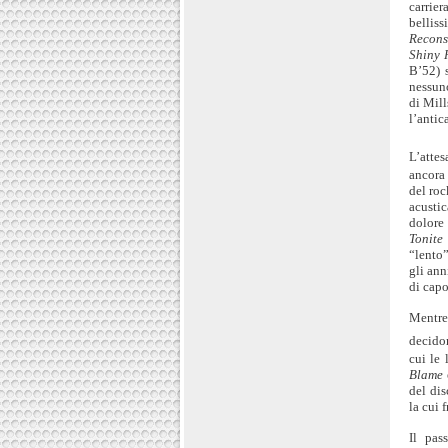
carrie
bellis
Recons
Shiny 
B’52) 
nessuno
di Mil
l’antic
L’atte
ancora 
del roc
acusti
dolore
Tonite
“lento
gli ann
di capo
Mentre 
decido
cui le
Blame
del di
la cui 
Il pas