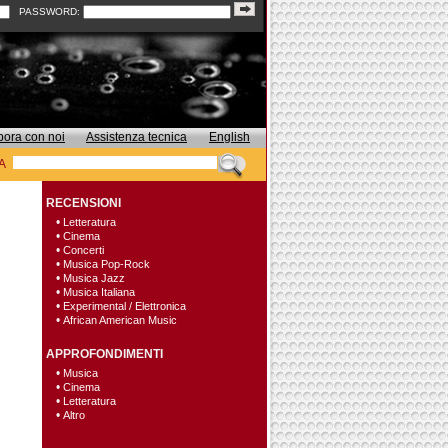
PASSWORD:
bora con noi
Assistenza tecnica
English
A
RECENSIONI
•
Letteratura
•
Cinema
•
Concerti
•
Musica Pop-Rock
•
Musica Jazz
•
Musica Italiana
•
Experimental / Elettronica
•
African American Music
APPROFONDIMENTI
•
Musica
•
Cinema
•
Letteratura
•
Altro