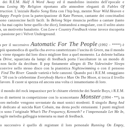
ra dei R.E.M.
Half A Word Away
ed il mandolino insistito dell’epocale e
sima
Losing My Religion
riportano alle atmosfere eleganti di
Fables Of
truction
. L’iniziale
Radio Song
flirta con l’hip hop, mentre
Near Wild Heaven
e
Happy People
(con la partecipazione di Kate Pierson, cantante dei concittadini
sono canzoncine facili facili. In
Belong
Stipe rinuncia perfino a cantare (tanto
 ha mai capito bene quello che dice), limitandosi a mugulare, con il solito aiuto
ls, un motivetto banalotto. Con
Low
e
Country Feedback
viene invece riscoperta
a passione per i Velvet Underground.
Automatic For The People
sa per il successivo
(1992 - ****) è
più spasmodica di quella cha aveva caratterizzato l’uscita di
Green
, ma il mondo
k viene ripagato dal loro disco migliore fino a quel momento. La dolente ballata
ca
Drive
, squarciata da lampi di feedback porta l’ascoltatore in un mondo di
 non facile da decifrare. Il pop fintamente allegro di
The Sidewinder Sleeps
convive nello stesso disco con la pianistica
Nightswimming
o con il pensoso
”
Find The River
. Grande varietà e bele canzoni. Quando poi i R.E.M. omaggiano
i ’50 con le celeberrime
Everybody Hurts
e
Man On The Moon
, si tocca il livello
lavoro. Il cuore si spezza ed ancora una volta ci innamoriamo di loro.
il mondo del rock impazzisce per le chitarre elettriche dei Seattle Boys, i R.E.M.
Monster
no di mettersi in competizione con lo sconcertante
(1994 - **), in
 loro melodie vengono sovrastate da muri sonici stordenti. Il singolo
Bang And
è dedicato al suicida Kurt Cobain, ma desta pochi entusiasmi. I punti migliori
sco sono l’originale
What’s The Frequency, Kenneth?
e l’impersonale
Let Me In
,
fragile melodia galleggia temeraria su mari di feedback.
so successivo è quello di registrare il loro personale
Running On Empty
,