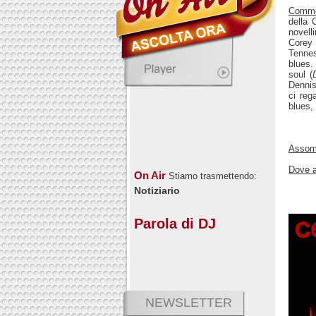
Comm
della 
novell
Corey 
Tennes
blues. 
soul (
Dennis
ci reg
blues,
Assomi
Dove a
On Air
Stiamo trasmettendo:
Notiziario
Parola di DJ
NEWSLETTER