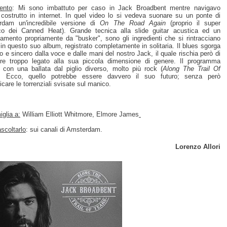
ento
: Mi sono imbattuto per caso in Jack Broadbent mentre navigavo
costrutto in internet. In quel video lo si vedeva suonare su un ponte di
rdam un'incredibile versione di
On The Road Again
(proprio il super
co dei Canned Heat). Grande tecnica alla slide guitar acustica ed un
iamento propriamente da "busker", sono gli ingredienti che si rintracciano
in questo suo album, registrato completamente in solitaria. Il blues sgorga
o e sincero dalla voce e dalle mani del nostro Jack, il quale rischia però di
re troppo legato alla sua piccola dimensione di genere. Il programma
 con una ballata dal piglio diverso, molto più rock (
Along The Trail Of
. Ecco, quello potrebbe essere davvero il suo futuro; senza però
icare le torrenziali svisate sul manico.
glia a:
William Elliott Whitmore, Elmore James
scoltarlo
: sui canali di Amsterdam.
Lorenzo Allori