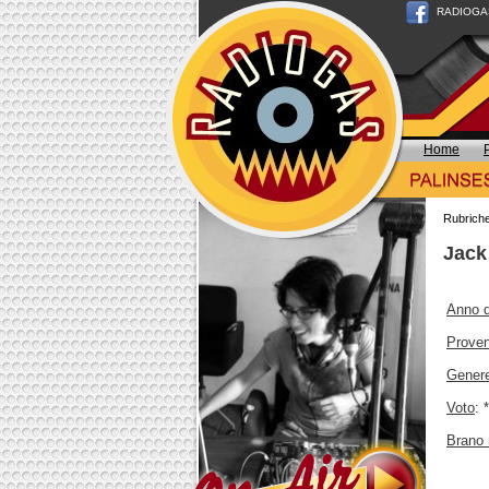
RADIOGAS n
Home
Rubrich
Jack
Anno d
Prove
Gener
Voto
: 
Brano 