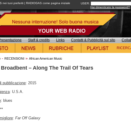
ei tuoi preferiti
|
RADIOGAS come pagina iniziale
USER:
Hai dimenticato la password?
Presentazione
Staff & credits
Links
Contatti & Pubblicità sul sito
Colla
RICERC
-
»
e
RECENSIONI
African American Music
 Broadbent – Along The Trail Of Tears
i pubblicazione
: 2015
nienza
: U.S.A.
e
: blues
***
migliore
:
Far Off Galaxy