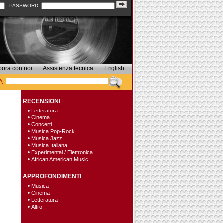
PASSWORD:
bora con noi
Assistenza tecnica
English
A
RECENSIONI
•
Letteratura
•
Cinema
•
Concerti
•
Musica Pop-Rock
•
Musica Jazz
•
Musica Italiana
•
Experimental / Elettronica
•
African American Music
APPROFONDIMENTI
•
Musica
•
Cinema
•
Letteratura
•
Altro