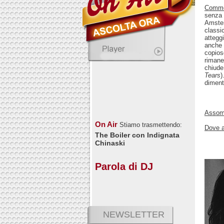
Comm
senza 
Amste
classi
attegg
anche 
copios
rimane
chiude
Tears
)
diment
Assomi
On Air
Stiamo trasmettendo:
Dove a
The Boiler con Indignata
Chinaski
Parola di DJ
NEWSLETTER