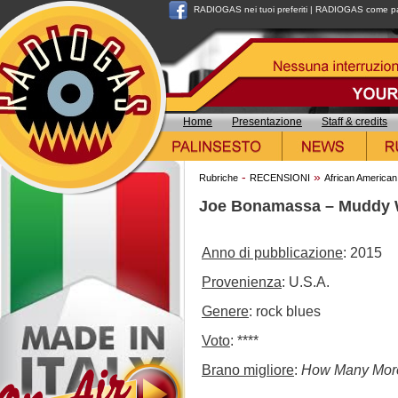
RADIOGAS nei tuoi preferiti
|
RADIOGAS come pag
Home
Presentazione
Staff & credits
-
»
Rubriche
RECENSIONI
African American
Joe Bonamassa – Muddy 
Anno di pubblicazione
: 2015
Provenienza
: U.S.A.
Genere
: rock blues
Voto
: ****
Brano migliore
:
How Many Mor