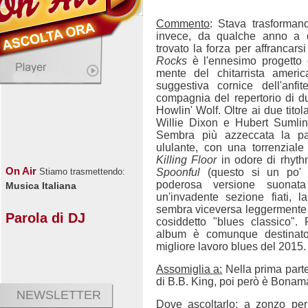
Commento
: Stava trasforman
invece, da qualche anno a 
trovato la forza per affrancarsi
Rocks
è l'ennesimo progetto di
mente del chitarrista ameri
suggestiva cornice dell'anf
compagnia del repertorio di 
Howlin' Wolf. Oltre ai due titol
Willie Dixon e Hubert Sumlin
Sembra più azzeccata la pa
ululante, con una torrenzial
Killing Floor
in odore di rhythm
On Air
Spoonful
(questo si un po' h
Stiamo trasmettendo:
poderosa versione suonat
Musica Italiana
un'invadente sezione fiati,
sembra viceversa leggermente pi
Parola di DJ
cosiddetto "blues classico"
album è comunque destinato
migliore lavoro blues del 2015.
Assomiglia a:
Nella prima parte
di B.B. King, poi però è Bona
NEWSLETTER
Dove ascoltarlo
: a zonzo per