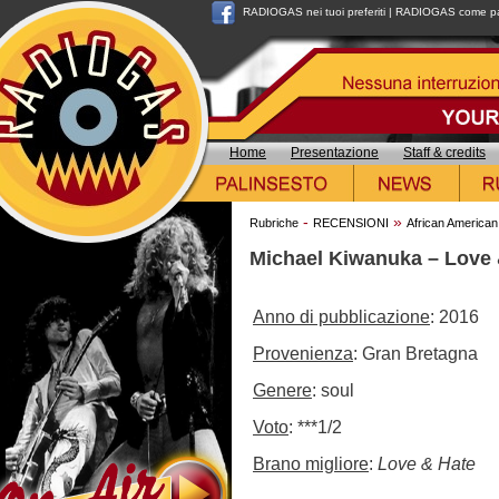
RADIOGAS nei tuoi preferiti
|
RADIOGAS come pag
Home
Presentazione
Staff & credits
-
»
Rubriche
RECENSIONI
African American
Michael Kiwanuka – Love 
Anno di pubblicazione
: 2016
Provenienza
: Gran Bretagna
Genere
: soul
Voto
: ***1/2
Brano migliore
:
Love & Hate