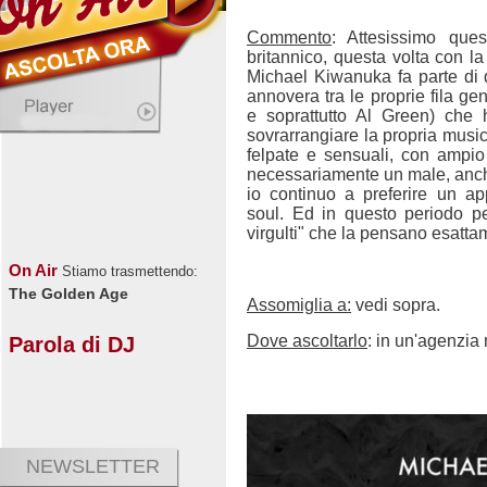
Commento
: Attesissimo que
britannico, questa volta con 
Michael Kiwanuka fa parte di q
annovera tra le proprie fila 
e soprattutto Al Green) che 
sovrarrangiare la propria music
felpate e sensuali, con ampi
necessariamente un male, anche
io continuo a preferire un a
soul. Ed in questo periodo p
virgulti" che la pensano esatt
On Air
Stiamo trasmettendo:
The Golden Age
Assomiglia a:
vedi sopra.
Dove ascoltarlo
: in un'agenzia
Parola di DJ
NEWSLETTER