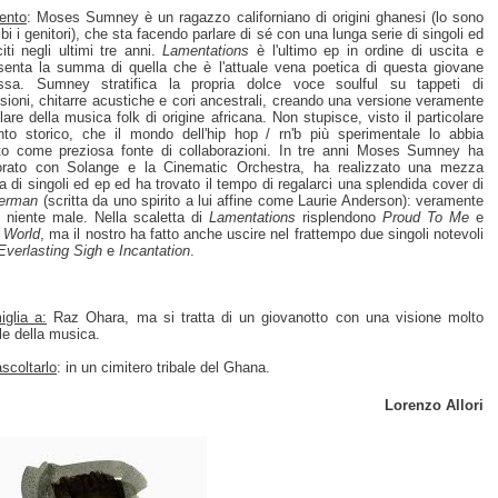
ento
: Moses Sumney è un ragazzo californiano di origini ghanesi (lo sono
bi i genitori), che sta facendo parlare di sé con una lunga serie di singoli ed
iti negli ultimi tre anni.
Lamentations
è l'ultimo ep in ordine di uscita e
senta la summa di quella che è l'attuale vena poetica di questa giovane
ssa. Sumney stratifica la propria dolce voce soulful su tappeti di
sioni, chitarre acustiche e cori ancestrali, creando una versione veramente
olare della musica folk di origine africana. Non stupisce, visto il particolare
o storico, che il mondo dell'hip hop / rn'b più sperimentale lo abbia
to come preziosa fonte di collaborazioni. In tre anni Moses Sumney ha
orato con Solange e la Cinematic Orchestra, ha realizzato una mezza
a di singoli ed ep ed ha trovato il tempo di regalarci una splendida cover di
erman
(scritta da uno spirito a lui affine come Laurie Anderson): veramente
o niente male. Nella scaletta di
Lamentations
risplendono
Proud To Me
e
 World
, ma il nostro ha fatto anche uscire nel frattempo due singoli notevoli
Everlasting Sigh
e
Incantation
.
glia a:
Raz Ohara, ma si tratta di un giovanotto con una visione molto
ale della musica.
scoltarlo
: in un cimitero tribale del Ghana.
Lorenzo Allori