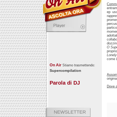
Comm
entram
ep usc
rappre
prome
percus
partic
moment
adotta
collab
dozzin
O Sup
propri
Lonely
come
On Air
Stiamo trasmettendo:
Supercompilation
Assomi
origin
Parola di DJ
Dove a
NEWSLETTER