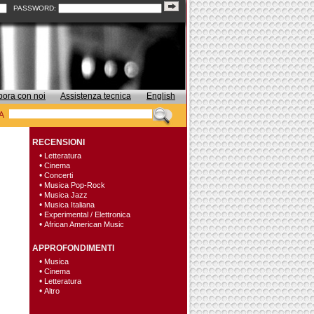
PASSWORD:
bora con noi
Assistenza tecnica
English
A
RECENSIONI
•
Letteratura
•
Cinema
•
Concerti
•
Musica Pop-Rock
•
Musica Jazz
•
Musica Italiana
•
Experimental / Elettronica
•
African American Music
APPROFONDIMENTI
•
Musica
•
Cinema
•
Letteratura
•
Altro