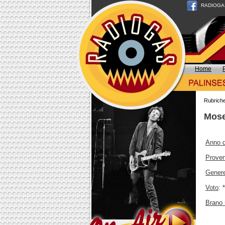
RADIOGAS n
Home
Rubrich
Mose
Anno d
Prove
Gener
Voto
: 
Brano 