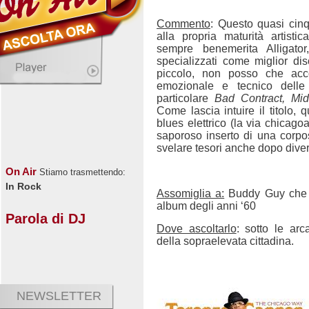
Commento
: Questo quasi cin
alla propria maturità artisti
sempre benemerita Alligator
specializzati come miglior di
piccolo, non posso che accod
emozionale e tecnico delle
particolare
Bad Contract, Midl
Come lascia intuire il titolo, 
blues elettrico (la via chicag
saporoso inserto di una corpos
svelare tesori anche dopo diver
On Air
Stiamo trasmettendo:
In Rock
Assomiglia a:
Buddy Guy che 
album degli anni ‘60
Parola di DJ
Dove ascoltarlo
: sotto le ar
della sopraelevata cittadina.
NEWSLETTER