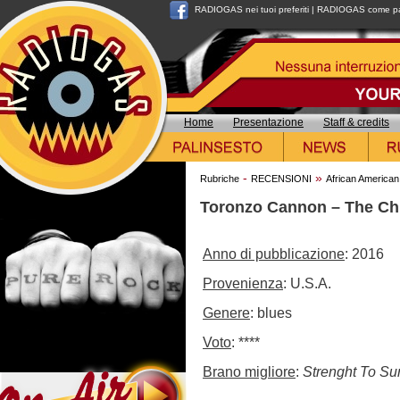
RADIOGAS nei tuoi preferiti
|
RADIOGAS come pag
Home
Presentazione
Staff & credits
-
»
Rubriche
RECENSIONI
African American
Toronzo Cannon – The Ch
Anno di pubblicazione
: 2016
Provenienza
: U.S.A.
Genere
: blues
Voto
: ****
Brano migliore
:
Strenght To Su