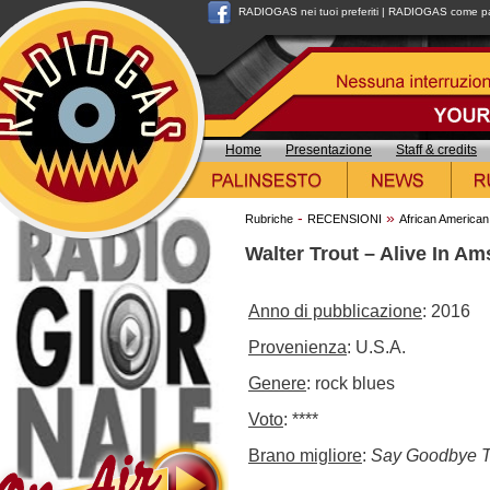
RADIOGAS nei tuoi preferiti
|
RADIOGAS come pag
Home
Presentazione
Staff & credits
-
»
Rubriche
RECENSIONI
African American
Walter Trout – Alive In A
Anno di pubblicazione
: 2016
Provenienza
: U.S.A.
Genere
: rock blues
Voto
: ****
Brano migliore
:
Say Goodbye T