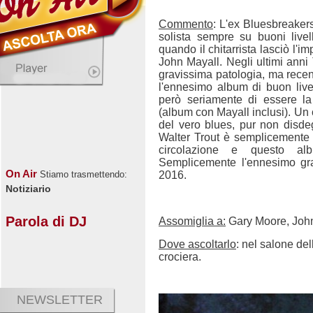
Commento
: L'ex Bluesbreaker
solista sempre su buoni livelli
quando il chitarrista lasciò l'i
John Mayall. Negli ultimi anni 
gravissima patologia, ma recen
l'ennesimo album di buon live
però seriamente di essere la
(album con Mayall inclusi). Un 
del vero blues, pur non disdeg
Walter Trout è semplicemente 
circolazione e questo al
Semplicemente l'ennesimo gr
On Air
2016.
Stiamo trasmettendo:
Notiziario
Parola di DJ
Assomiglia a:
Gary Moore, John
Dove ascoltarlo
: nel salone de
crociera.
NEWSLETTER