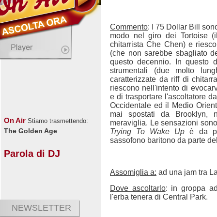
Commento
: I 75 Dollar Bill so
modo nel giro dei Tortoise (
chitarrista Che Chen) e riesc
(che non sarebbe sbagliato de
questo decennio. In questo d
strumentali (due molto lung
caratterizzate da riff di chitarra
riescono nell'intento di evocarvi
e di trasportare l'ascoltatore d
Occidentale ed il Medio Oriente
mai spostati da Brooklyn, 
On Air
Stiamo trasmettendo:
meraviglia. Le sensazioni son
The Golden Age
Trying To Wake Up
è da pre
sassofono baritono da parte del
Parola di DJ
Assomiglia a:
ad una jam tra La
Dove ascoltarlo
: in groppa a
l'erba tenera di Central Park.
NEWSLETTER