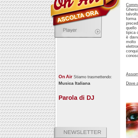
Comm
Ghersi
talvol
forma 
preced
quello
tipica
è davv
molto 
elettr
conqui
conosc
Assomi
On Air
Stiamo trasmettendo:
Musica Italiana
Dove a
Parola di DJ
NEWSLETTER