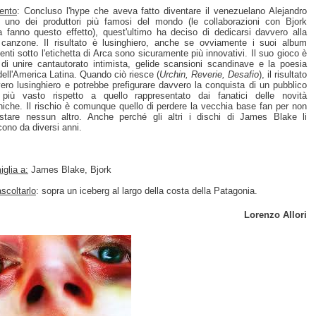
ento
: Concluso l'hype che aveva fatto diventare il venezuelano Alejandro
 uno dei produttori più famosi del mondo (le collaborazioni con Bjork
ta fanno questo effetto), quest'ultimo ha deciso di dedicarsi davvero alla
canzone. Il risultato è lusinghiero, anche se ovviamente i suoi album
enti sotto l'etichetta di Arca sono sicuramente più innovativi. Il suo gioco è
 di unire cantautorato intimista, gelide scansioni scandinave e la poesia
 dell'America Latina. Quando ciò riesce (
Urchin, Reverie, Desafio
), il risultato
ero lusinghiero e potrebbe prefigurare davvero la conquista di un pubblico
più vasto rispetto a quello rappresentato dai fanatici delle novità
oniche. Il rischio è comunque quello di perdere la vecchia base fan per non
stare nessun altro. Anche perché gli altri i dischi di James Blake li
ono da diversi anni.
glia a:
James Blake, Bjork
scoltarlo
: sopra un iceberg al largo della costa della Patagonia.
Lorenzo Allori