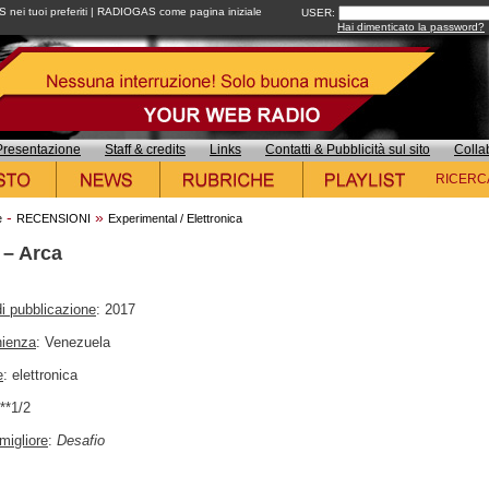
ei tuoi preferiti
|
RADIOGAS come pagina iniziale
USER:
Hai dimenticato la password?
Presentazione
Staff & credits
Links
Contatti & Pubblicità sul sito
Colla
RICERC
-
»
e
RECENSIONI
Experimental / Elettronica
 – Arca
i pubblicazione
: 2017
nienza
: Venezuela
e
: elettronica
***1/2
migliore
:
Desafio