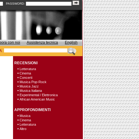
PASSWORD:
bora con noi
Assistenza tecnica
English
A
RECENSIONI
•
Letteratura
•
Cinema
•
Concerti
•
Musica Pop-Rock
•
Musica Jazz
•
Musica Italiana
•
Experimental / Elettronica
•
African American Music
APPROFONDIMENTI
•
Musica
•
Cinema
•
Letteratura
•
Altro