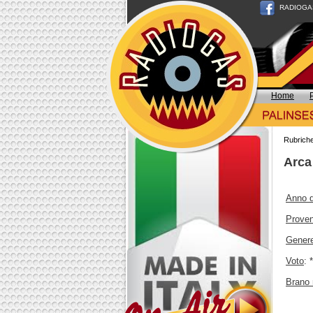
RADIOGAS n
Home
Rubrich
Arca
Anno d
Prove
Gener
Voto
: 
Brano 