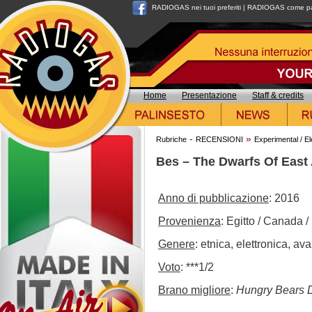
RADIOGAS nei tuoi preferiti
|
RADIOGAS come pag
Home
Presentazione
Staff & credits
-
»
Rubriche
RECENSIONI
Experimental / El
Bes – The Dwarfs Of East
Anno di pubblicazione
: 2016
Provenienza
: Egitto / Canada /
Genere
: etnica, elettronica, av
Voto
: ***1/2
Brano migliore
:
Hungry Bears 