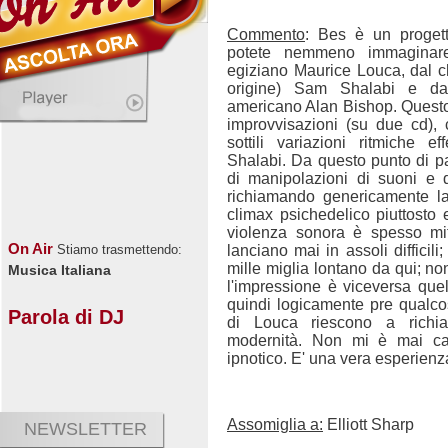
Commento
: Bes è un proget
potete nemmeno immaginare 
egiziano Maurice Louca, dal c
origine) Sam Shalabi e dal
americano Alan Bishop. Questo
improvvisazioni (su due cd),
sottili variazioni ritmiche ef
Shalabi. Da questo punto di pa
di manipolazioni di suoni e d
richiamando genericamente la
climax psichedelico piuttosto
violenza sonora è spesso mit
On Air
lanciano mai in assoli difficil
Stiamo trasmettendo:
mille miglia lontano da qui; 
Musica Italiana
l'impressione è viceversa que
quindi logicamente pre qualco
Parola di DJ
di Louca riescono a richi
modernità. Non mi è mai cap
ipnotico. E' una vera esperienz
Assomiglia a:
Elliott Sharp
NEWSLETTER