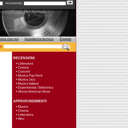
PASSWORD:
bora con noi
Assistenza tecnica
English
A
RECENSIONI
•
Letteratura
•
Cinema
•
Concerti
•
Musica Pop-Rock
•
Musica Jazz
•
Musica Italiana
•
Experimental / Elettronica
•
African American Music
APPROFONDIMENTI
•
Musica
•
Cinema
•
Letteratura
•
Altro