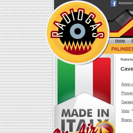
RADIOGAS n
Home
Rubrich
Cave
Anno d
Prove
Gener
Voto
: 
Brano 