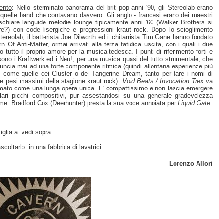
ento
: Nello sterminato panorama del brit pop anni '90, gli Stereolab erano
 quelle band che contavano davvero. Gli anglo - francesi erano dei maestri
schiare languide melodie lounge tipicamente anni '60 (Walker Brothers si
re?) con code lisergiche e progressioni kraut rock. Dopo lo scioglimento
Stereolab, il batterista Joe Dilworth ed il chitarrista Tim Gane hanno fondato
rn Of Anti-Matter, ormai arrivati alla terza fatidica uscita, con i quali i due
o tutto il proprio amore per la musica tedesca. I punti di riferimento forti e
 sono i Kraftwerk ed i Neu!, per una musica quasi del tutto strumentale, che
nuncia mai ad una forte componente ritmica (quindi allontana esperienze più
, come quelle dei Cluster o dei Tangerine Dream, tanto per fare i nomi di
due pesi massimi della stagione kraut rock).
Void Beats / Invocation Trex
va
ato come una lunga opera unica. E' compattissimo e non lascia emergere
olari picchi compositivi, pur assestandosi su una generale gradevolezza
eme. Bradford Cox (Deerhunter) presta la sua voce annoiata per
Liquid Gate
.
glia a:
vedi sopra.
scoltarlo
: in una fabbrica di lavatrici.
Lorenzo Allori