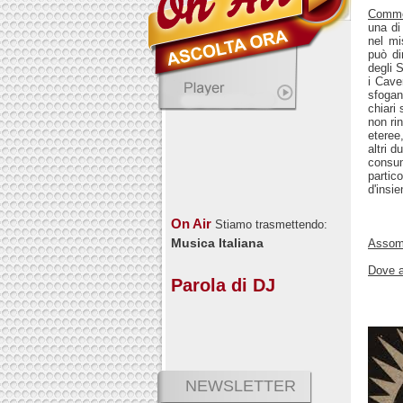
Comm
una di
nel mi
può di
degli 
i Cave
sfogan
chiari
non ri
eteree
altri 
consum
partic
d'insi
On Air
Stiamo trasmettendo:
Musica Italiana
Assomi
Dove a
Parola di DJ
NEWSLETTER