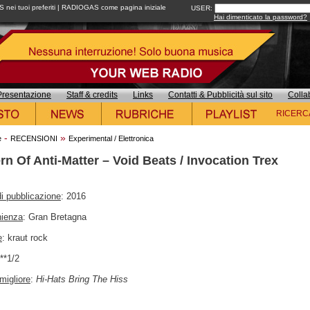
ei tuoi preferiti
|
RADIOGAS come pagina iniziale
USER:
Hai dimenticato la password?
Presentazione
Staff & credits
Links
Contatti & Pubblicità sul sito
Colla
RICERC
-
»
e
RECENSIONI
Experimental / Elettronica
rn Of Anti-Matter – Void Beats / Invocation Trex
i pubblicazione
: 2016
nienza
: Gran Bretagna
e
: kraut rock
***1/2
migliore
:
Hi-Hats Bring The Hiss