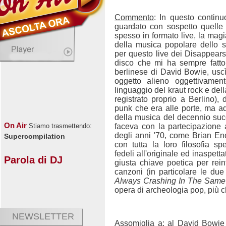
Commento
: In questo continu
guardato con sospetto quelle 
spesso in formato live, la magi
della musica popolare dello 
per questo live dei Disappears
disco che mi ha sempre fatto 
berlinese di David Bowie, usc
oggetto alieno oggettivament
linguaggio del kraut rock e del
registrato proprio a Berlino), 
punk che era alle porte, ma ad
della musica del decennio suc
On Air
faceva con la partecipazione a
Stiamo trasmettendo:
degli anni '70, come Brian En
Supercompilation
con tutta la loro filosofia s
fedeli all'originale ed inaspet
Parola di DJ
giusta chiave poetica per rein
canzoni (in particolare le du
Always Crashing In The Same
opera di archeologia pop, più ch
NEWSLETTER
Assomiglia a:
al David Bowie d