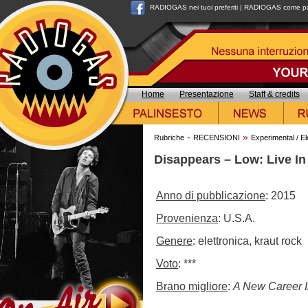
RADIOGAS nei tuoi preferiti
|
RADIOGAS come pag
Home
Presentazione
Staff & credits
-
»
Rubriche
RECENSIONI
Experimental / El
Disappears – Low: Live I
Anno di pubblicazione
: 2015
Provenienza
: U.S.A.
Genere
: elettronica, kraut rock
Voto
: ***
Brano migliore
:
A New Career 