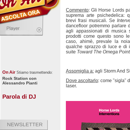
Commento
: Gli Horse Lords pa
suprema arte psichedelica: que
brevi frasi musicali. Se
Interv
dancefloor potremmo parlare di
agli appassionati di musica 
prodotti come questo sono le
caso, ahimè, prevale la noi
qualche sprazzo di luce e di i
suite
Toward The Omega Point,
Assomiglia a:
agli Storm And S
On Air
Stiamo trasmettendo:
Rock Station con
Dove ascoltarlo
: come "sigla" 
Alessandro Pianti
laser.
Parola di DJ
NEWSLETTER