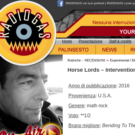
RADIOGAS nei tuoi preferiti
|
RADIOGAS come pag
Home
Presentazione
Staff & credits
-
»
Rubriche
RECENSIONI
Experimental / El
Horse Lords – Interventio
Anno di pubblicazione
: 2016
Provenienza
: U.S.A.
Genere
: math rock
Voto
: **1/2
Brano migliore
:
Bending To Th