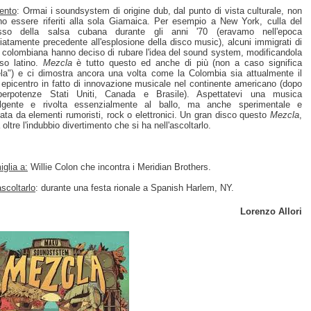
ento
: Ormai i soundsystem di origine dub, dal punto di vista culturale, non
o essere riferiti alla sola Giamaica. Per esempio a New York, culla del
sso della salsa cubana durante gli anni '70 (eravamo nell'epoca
atamente precedente all'esplosione della disco music), alcuni immigrati di
e colombiana hanno deciso di rubare l'idea del sound system, modificandola
so latino.
Mezcla
è tutto questo ed anche di più (non a caso significa
la") e ci dimostra ancora una volta come la Colombia sia attualmente il
 epicentro in fatto di innovazione musicale nel continente americano (dopo
perpotenze Stati Uniti, Canada e Brasile). Aspettatevi una musica
olgente e rivolta essenzialmente al ballo, ma anche sperimentale e
bata da elementi rumoristi, rock o elettronici. Un gran disco questo
Mezcla
,
oltre l'indubbio divertimento che si ha nell'ascoltarlo.
glia a:
Willie Colon che incontra i Meridian Brothers.
scoltarlo
: durante una festa rionale a Spanish Harlem, NY.
Lorenzo Allori