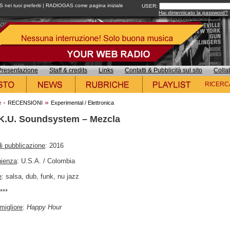
ei tuoi preferiti
|
RADIOGAS come pagina iniziale
USER:
Hai dimenticato la password?
Presentazione
Staff & credits
Links
Contatti & Pubblicità sul sito
Colla
RICERC
-
»
e
RECENSIONI
Experimental / Elettronica
K.U. Soundsystem – Mezcla
i pubblicazione
: 2016
nienza
: U.S.A. / Colombia
e
: salsa, dub, funk, nu jazz
****
migliore
:
Happy Hour