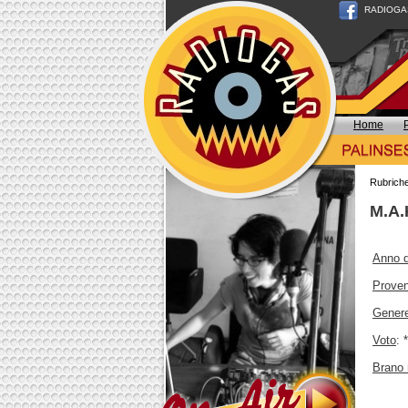
RADIOGAS n
Home
Rubrich
M.A.
Anno d
Prove
Gener
Voto
: 
Brano 