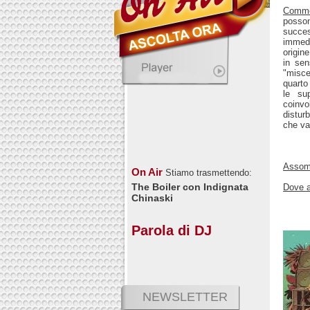
Comm
posson
succe
immedi
origin
in sen
"misce
quarto
le su
coinv
distur
che va 
Assomi
On Air
Stiamo trasmettendo:
The Boiler con Indignata
Dove a
Chinaski
Parola di DJ
NEWSLETTER