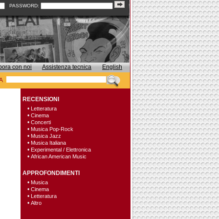
PASSWORD:
bora con noi
Assistenza tecnica
English
A
RECENSIONI
•
Letteratura
•
Cinema
•
Concerti
•
Musica Pop-Rock
•
Musica Jazz
•
Musica Italiana
•
Experimental / Elettronica
•
African American Music
APPROFONDIMENTI
•
Musica
•
Cinema
•
Letteratura
•
Altro