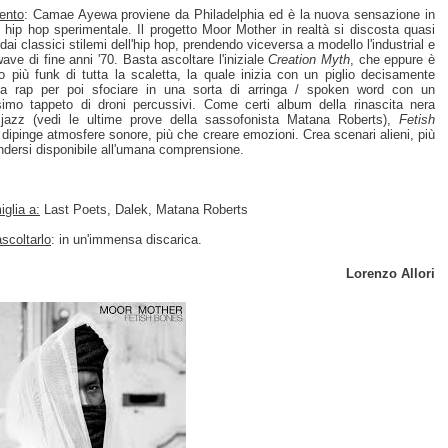
ento
: Camae Ayewa proviene da Philadelphia ed è la nuova sensazione in
 hip hop sperimentale. Il progetto Moor Mother in realtà si discosta quasi
dai classici stilemi dell'hip hop, prendendo viceversa a modello l'industrial e
wave di fine anni '70. Basta ascoltare l'iniziale
Creation Myth
, che eppure è
no più funk di tutta la scaletta, la quale inizia con un piglio decisamente
a rap per poi sfociare in una sorta di arringa / spoken word con un
simo tappeto di droni percussivi. Come certi album della rinascita nera
jazz (vedi le ultime prove della sassofonista Matana Roberts),
Fetish
dipinge atmosfere sonore, più che creare emozioni. Crea scenari alieni, più
ndersi disponibile all'umana comprensione.
glia a:
Last Poets, Dalek, Matana Roberts
scoltarlo
: in un'immensa discarica.
Lorenzo Allori