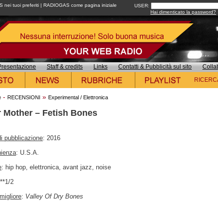
ei tuoi preferiti
|
RADIOGAS come pagina iniziale
USER:
Hai dimenticato la password?
Presentazione
Staff & credits
Links
Contatti & Pubblicità sul sito
Colla
RICERC
-
»
e
RECENSIONI
Experimental / Elettronica
 Mother – Fetish Bones
i pubblicazione
: 2016
nienza
: U.S.A.
e
: hip hop, elettronica, avant jazz, noise
***1/2
migliore
:
Valley Of Dry Bones