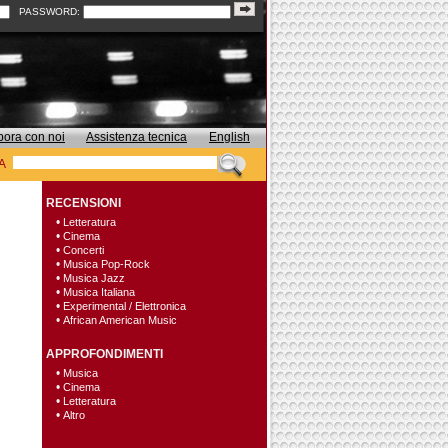
PASSWORD:
bora con noi
Assistenza tecnica
English
A
RECENSIONI
•
Letteratura
•
Cinema
•
Concerti
•
Musica Pop-Rock
•
Musica Jazz
•
Musica Italiana
•
Experimental / Elettronica
•
African American Music
APPROFONDIMENTI
•
Musica
•
Cinema
•
Letteratura
•
Altro