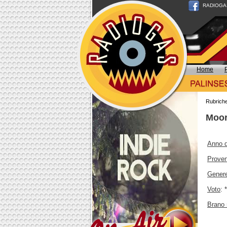
RADIOGAS n
Home
Rubrich
Moor
Anno d
Prove
Gener
Voto
: 
Brano 