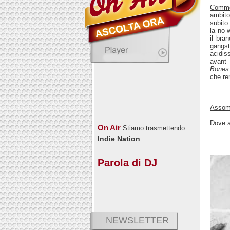
Comm
ambito
subito 
la no 
il bra
gangst
acidis
avant 
Bones
che re
Assomi
Dove a
On Air
Stiamo trasmettendo:
Indie Nation
Parola di DJ
NEWSLETTER