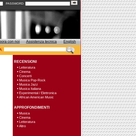
PASSWORD:
bora con noi
Assistenza tecnica
English
A
RECENSIONI
•
Letteratura
•
Cinema
•
Concerti
•
Musica Pop-Rock
•
Musica Jazz
•
Musica Italiana
•
Experimental / Elettronica
•
African American Music
APPROFONDIMENTI
•
Musica
•
Cinema
•
Letteratura
•
Altro