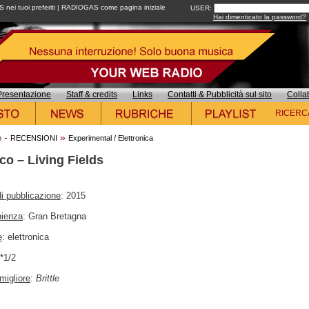
ei tuoi preferiti
|
RADIOGAS come pagina iniziale
USER:
Hai dimenticato la password?
Presentazione
Staff & credits
Links
Contatti & Pubblicità sul sito
Colla
RICERC
-
»
e
RECENSIONI
Experimental / Elettronica
co – Living Fields
i pubblicazione
: 2015
nienza
: Gran Bretagna
e
: elettronica
**1/2
migliore
:
Brittle