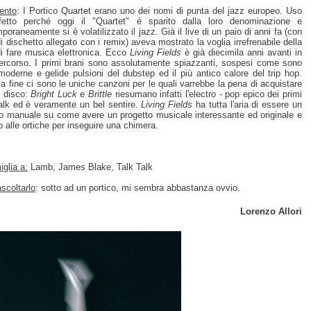
ento
: I Portico
Quartet erano uno dei nomi di punta del jazz europeo. Uso
rfetto perché oggi il "Quartet" è sparito dalla loro denominazione e
poraneamente si è volatilizzato il jazz. Già il live di un paio di anni fa (con
di dischetto allegato con i remix) aveva mostrato la voglia irrefrenabile della
i fare musica elettronica. Ecco
Living Fields
è già diecimila anni avanti in
ercorso. I primi brani sono assolutamente spiazzanti, sospesi come sono
 moderne e gelide pulsioni del dubstep ed il più antico calore del trip hop.
la fine ci sono le uniche canzoni per le quali varrebbe la pena di acquistare
 disco:
Bright Luck
e
Brittle
riesumano infatti l'electro - pop epico dei primi
alk ed è veramente un bel sentire.
Living Fields
ha tutta l'aria di essere un
to manuale su come avere un progetto musicale interessante ed originale e
o alle ortiche per inseguire una chimera.
glia a:
Lamb, James Blake, Talk Talk
scoltarlo
: sotto ad un portico, mi sembra abbastanza ovvio.
Lorenzo Allori