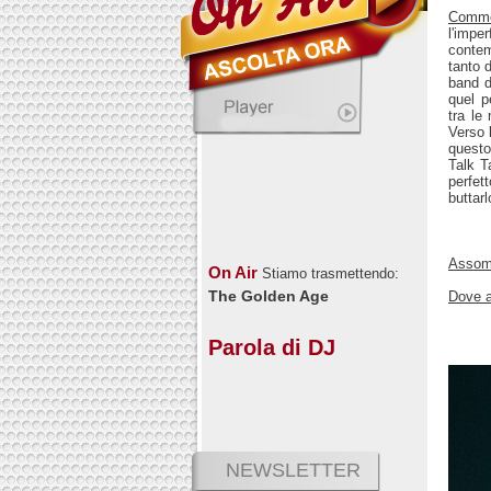
Comm
l'impe
contem
tanto 
band d
quel p
tra le
Verso 
questo
Talk T
perfet
buttarl
Assomi
On Air
Stiamo trasmettendo:
The Golden Age
Dove a
Parola di DJ
NEWSLETTER