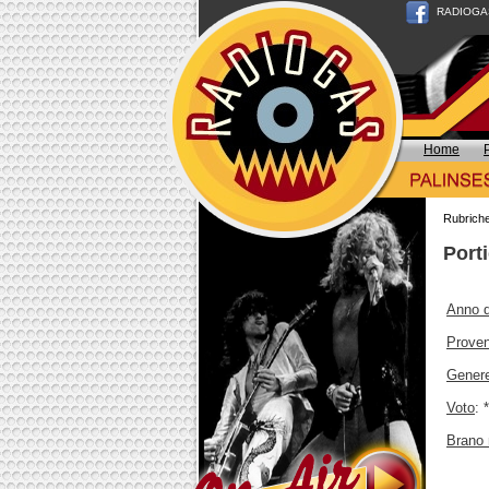
RADIOGAS n
Home
Rubrich
Porti
Anno d
Prove
Gener
Voto
: 
Brano 