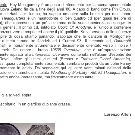
ento
: Roy Montgomery è un punto di riferimento per la scena sperimentale
Nuova Zeland fin dalla fine degli anni '80. A capo di band come Pin Group,
ve e Hash Jar Tempo, ha saputo rimanere sulla breccia per molti anni.
Headquarters
è un mastodonte di ben quattro cd (per quasi tre ore di
), che rappresenta un po' la summa della sua esperienza da songwriter
ui generis. Il primo cd, intitolato
Tropic Of Anodyne
, è l'unico a contenere
canzoni vere e proprie ed anche il più godibile. Se vi servono delle influenze
pire di cosa stiamo parlando, sappiate che le canzoni di Montgomery
o a metà strada tra Jandek ed i Current 93. Il secondo cd,
Darkmotif
all
, è interamente strumentale e decisamente orientato verso il noise /
 rock. Da notare il brano
10538 Overdrive
, che è un'improvvisazione
mente ispirata alla
Interstellar Overdrive
contenuta nell'album d'esordio dei
loyd. Infine gli ultimi due cd (
Bender
e
Transient Global Amnesia
),
ssi quasi completamente strumentali, sembrano prodotti da un John Fahey
tamente in acido. Da segnalare qui gli oltre venti minuti deliranti della
ssione chitarristica intitolata
Weathering Mortality
.
RMHQ Headquarters
è
getto anche interessante, ma francamente estenuante.
glia a:
vedi sopra.
scoltarlo
: in un giardino di piante grasse.
Lorenzo Allori