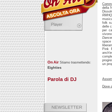
Comm
della 
Dissol
RMHQ 
musica
folk s
delle 
per ca
vivon
Danceh
space
libera
Pink F
anch'e
comple
progre
On Air
Stiamo trasmettendo:
un pro
Eighties
Parola di DJ
Assomi
Dove a
NEWSLETTER