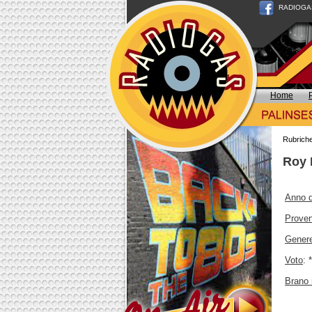
RADIOGAS n
Home
Rubrich
Roy 
Anno d
Prove
Gener
Voto
: 
Brano 