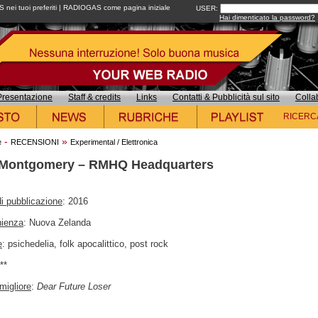
ei tuoi preferiti
|
RADIOGAS come pagina iniziale
USER:
Hai dimenticato la password?
Presentazione
Staff & credits
Links
Contatti & Pubblicità sul sito
Colla
RICERC
-
»
e
RECENSIONI
Experimental / Elettronica
Montgomery – RMHQ Headquarters
i pubblicazione
: 2016
nienza
: Nuova Zelanda
e
: psichedelia, folk apocalittico, post rock
***
migliore
:
Dear Future Loser