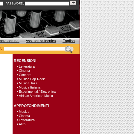
PASSWORD:
bora con noi
Assistenza tecnica
English
A
RECENSIONI
•
Letteratura
•
Cinema
•
Concerti
•
Musica Pop-Rock
•
Musica Jazz
•
Musica Italiana
•
Experimental / Elettronica
•
African American Music
APPROFONDIMENTI
•
Musica
•
Cinema
•
Letteratura
•
Altro