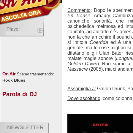
Commento
: Dopo le sperimen
En Transe
, Amaury Cambuzat 
canoniche sonorità, che mi
psichedelica melmosa ed int
capitato, ad aiutarlo c'è Jame
non fa che arricchire il sound 
si intitola
Coerrida
ed è una n
geniale, ma le cose migliori si
dilatano e gli Ulan Bator rie
malate magie sonore (
Longues
Golden Down
). Non siamo ai 
Massacre
(2005), ma ci andiamo
On Air
Stiamo trasmettendo:
Rock Blues
Assomiglia a:
Gallon Drunk, Ba
Parola di DJ
Dove ascoltarlo
: come colonna 
NEWSLETTER