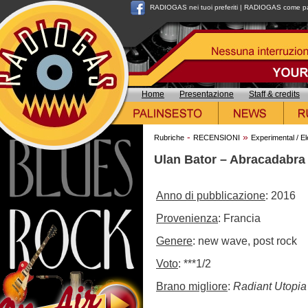
RADIOGAS nei tuoi preferiti
|
RADIOGAS come pag
Home
Presentazione
Staff & credits
-
»
Rubriche
RECENSIONI
Experimental / El
Ulan Bator – Abracadabra
Anno di pubblicazione
: 2016
Provenienza
: Francia
Genere
: new wave, post rock
Voto
: ***1/2
Brano migliore
:
Radiant Utopia