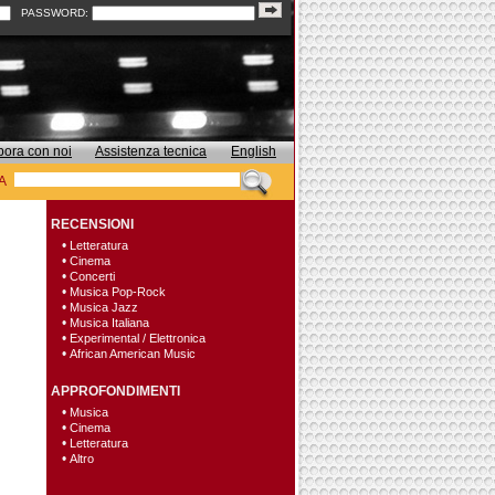
PASSWORD:
bora con noi
Assistenza tecnica
English
A
RECENSIONI
•
Letteratura
•
Cinema
•
Concerti
•
Musica Pop-Rock
•
Musica Jazz
•
Musica Italiana
•
Experimental / Elettronica
•
African American Music
APPROFONDIMENTI
•
Musica
•
Cinema
•
Letteratura
•
Altro