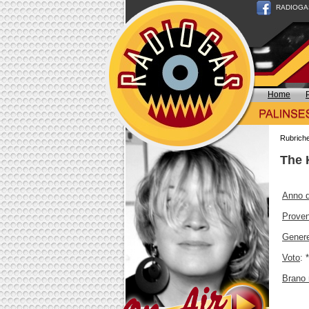
RADIOGAS n
Home
Rubrich
The 
Anno d
Prove
Gener
Voto
: 
Brano 