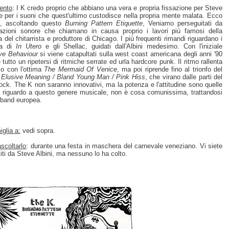
ento
: I K credo proprio che abbiano una vera e propria fissazione per Steve
 e per i suoni che quest'ultimo custodisce nella propria mente malata. Ecco
é, ascoltando questo
Burning Pattern Etiquette
, Veniamo perseguitati da
nazioni sonore che chiamano in causa proprio i lavori più famosi della
a del chitarrista e produttore di Chicago. I più frequenti rimandi riguardano i
na di
In Utero
e gli Shellac, guidati dall'Albini medesimo. Con l'iniziale
ive Behaviour
si viene catapultati sulla west coast americana degli anni '90
 tutto un ripetersi di ritmiche serrate ed urla hardcore punk. Il ritmo rallenta
o con l'ottima
The Mermaid Of Venice
, ma poi riprende fino al trionfo del
o
Elusive Meaning / Bland Young Man / Pink Hiss
, che virano dalle parti del
ock. The K non saranno innovativi, ma la potenza e l'attitudine sono quelle
; riguardo a questo genere musicale, non è cosa comunissima, trattandosi
 band europea.
glia a:
vedi sopra.
scoltarlo
: durante una festa in maschera del carnevale veneziano. Vi siete
titi da Steve Albini, ma nessuno lo ha colto.