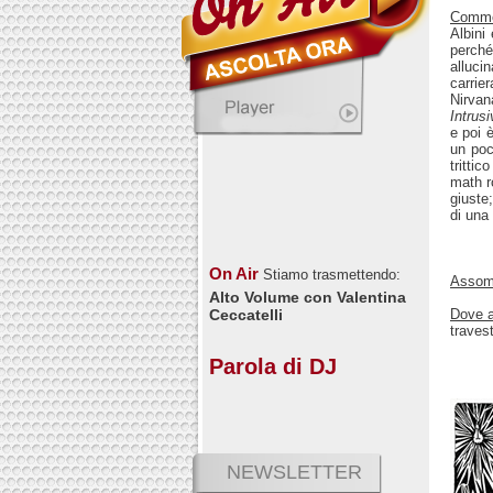
Comm
Albini
perch
alluci
carrier
Nirva
Intrus
e poi è
un poc
trittic
math r
giuste
di una
On Air
Stiamo trasmettendo:
Assomi
Alto Volume con Valentina
Dove a
Ceccatelli
traves
Parola di DJ
NEWSLETTER