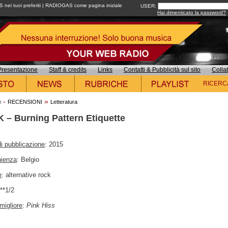
ei tuoi preferiti
|
RADIOGAS come pagina iniziale
USER:
Hai dimenticato la password?
Presentazione
Staff & credits
Links
Contatti & Pubblicità sul sito
Colla
RICERC
-
»
e
RECENSIONI
Letteratura
K – Burning Pattern Etiquette
i pubblicazione
: 2015
nienza
: Belgio
e
: alternative rock
***1/2
migliore
:
Pink Hiss