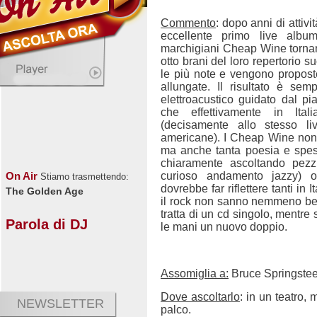
Commento
: dopo anni di attiv
eccellente primo live album
marchigiani Cheap Wine tornan
otto brani del loro repertorio 
le più note e vengono proposte
allungate. Il risultato è s
elettroacustico guidato dal pia
che effettivamente in Ita
(decisamente allo stesso li
americane). I Cheap Wine non
ma anche tanta poesia e spess
chiaramente ascoltando pez
curioso andamento jazzy)
On Air
Stiamo trasmettendo:
dovrebbe far riflettere tanti in 
The Golden Age
il rock non sanno nemmeno ben
tratta di un cd singolo, mentre 
Parola di DJ
le mani un nuovo doppio.
Assomiglia a:
Bruce Springste
Dove ascoltarlo
: in un teatro,
NEWSLETTER
palco.