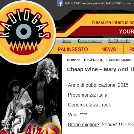
RADIOGAS nei tuoi preferiti
|
RADIOGAS come pag
Home
Presentazione
Staff & credits
-
»
Rubriche
RECENSIONI
Musica Italiana
Cheap Wine – Mary And Th
Anno di pubblicazione
: 2015
Provenienza
: Italia
Genere
: classic rock
Voto
: ****
Brano migliore
:
Behind The Ba