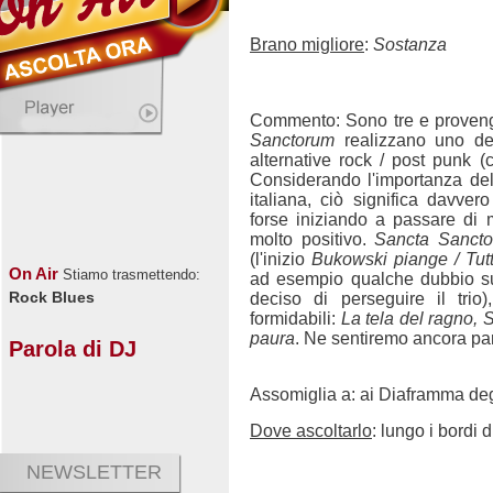
Brano migliore
:
Sostanza
Commento: Sono tre e proven
Sanctorum
realizzano uno deg
alternative rock / post punk (ca
Considerando l'importanza del
italiana, ciò significa davver
forse iniziando a passare di
molto positivo.
Sancta Sanct
(l'inizio
Bukowski piange / Tut
On Air
Stiamo trasmettendo:
ad esempio qualche dubbio sul
Rock Blues
deciso di perseguire il tri
formidabili:
La tela del ragno,
paura
. Ne sentiremo ancora par
Parola di DJ
Assomiglia a: ai Diaframma deg
Dove ascoltarlo
: lungo i bordi 
NEWSLETTER