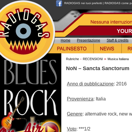
RADIOGAS nei tuoi preferiti
|
RADIOGAS come pag
Home
Presentazione
Staff & credits
-
»
Rubriche
RECENSIONI
Musica Italiana
NoN – Sancta Sanctorum
Anno di pubblicazione
: 2016
Provenienza
: Italia
Genere
: alternative rock, new 
Voto
: ***1/2