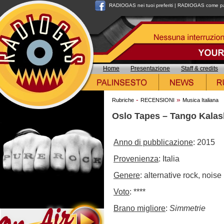
RADIOGAS nei tuoi preferiti
|
RADIOGAS come pag
Home
Presentazione
Staff & credits
-
»
Rubriche
RECENSIONI
Musica Italiana
Oslo Tapes – Tango Kalas
Anno di pubblicazione
: 2015
Provenienza
: Italia
Genere
: alternative rock, noise
Voto
: ****
Brano migliore
:
Simmetrie