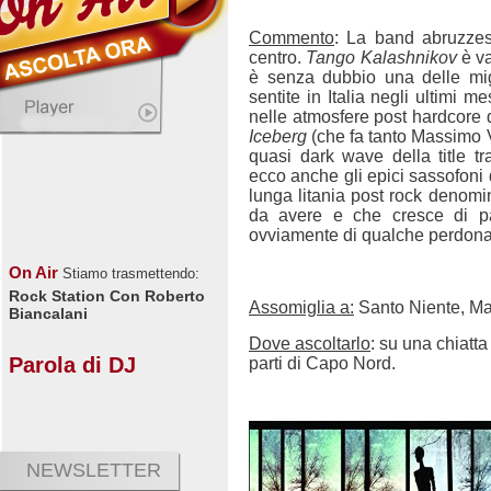
Commento
: La band abruzzes
centro.
Tango Kalashnikov
è va
è senza dubbio una delle migl
sentite in Italia negli ultimi 
nelle atmosfere post hardcore 
Iceberg
(che fa tanto Massimo V
quasi dark wave della title t
ecco anche gli epici sassofoni
lunga litania post rock denom
da avere e che cresce di pa
ovviamente di qualche perdonab
On Air
Stiamo trasmettendo:
Rock Station Con Roberto
Assomiglia a:
Santo Niente, M
Biancalani
Dove ascoltarlo
: su una chiatt
Parola di DJ
parti di Capo Nord.
NEWSLETTER