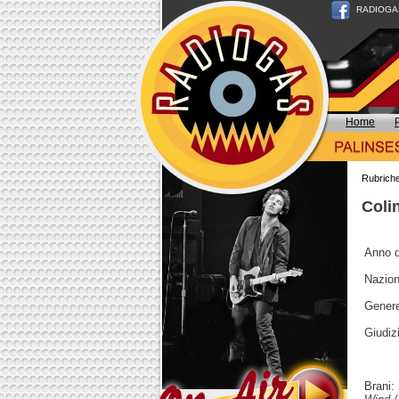
RADIOGAS n
Home
Rubrich
Colin
Anno d
Nazion
Genere
Giudizi
Brani