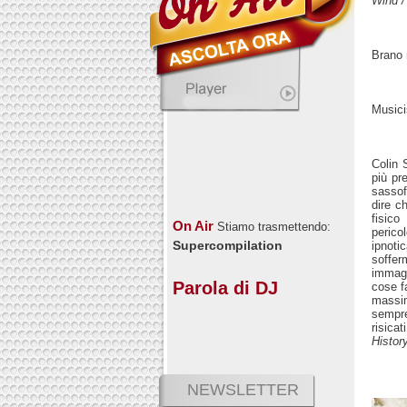
Wind /
Brano 
Musici
Colin 
più pr
sassof
dire 
fisic
On Air
Stiamo trasmettendo:
perico
Supercompilation
ipnoti
soffer
immagi
Parola di DJ
cose f
massim
sempre
risica
Histor
NEWSLETTER