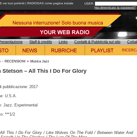
ei tuoi preferiti
|
RADIOGAS come pagina iniziale
USER:
Hai dimenticato la password?
Presentazione
Staff & credits
Links
Contatti & Pubblicità sul sito
Colla
RICERC
-
»
e
RECENSIONI
Musica Jazz
 Stetson – All This I Do For Glory
i pubblicazione: 2017
e: U.S.A.
: Jazz, Experimental
o: ***1/2
:
All This I Do For Glory / Like Wolves On The Fold / Between Water And