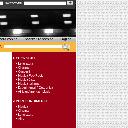
PASSWORD:
bora con noi
Assistenza tecnica
English
A
RECENSIONI
•
Letteratura
•
Cinema
•
Concerti
•
Musica Pop-Rock
•
Musica Jazz
•
Musica Italiana
•
Experimental / Elettronica
•
African American Music
APPROFONDIMENTI
•
Musica
•
Cinema
•
Letteratura
•
Altro