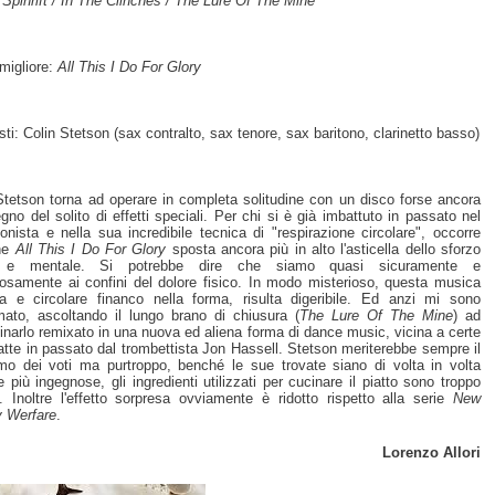
 Spinrift / In The Clinches / The Lure Of The Mine
migliore:
All This I Do For Glory
sti: Colin Stetson (sax contralto, sax tenore, sax baritono, clarinetto basso)
Stetson torna ad operare in completa solitudine con un disco forse ancora
egno del solito di effetti speciali. Per chi si è già imbattuto in passato nel
onista e nella sua incredibile tecnica di "respirazione circolare", occorre
che
All This I Do For Glory
sposta ancora più in alto l'asticella dello sforzo
o e mentale. Si potrebbe dire che siamo quasi sicuramente e
losamente ai confini del dolore fisico. In modo misterioso, questa musica
ca e circolare financo nella forma, risulta digeribile. Ed anzi mi sono
mato, ascoltando il lungo brano di chiusura (
The Lure Of The Mine
) ad
narlo remixato in una nuova ed aliena forma di dance music, vicina a certe
atte in passato dal trombettista Jon Hassell. Stetson meriterebbe sempre il
o dei voti ma purtroppo, benché le sue trovate siano di volta in volta
 più ingegnose, gli ingredienti utilizzati per cucinare il piatto sono troppo
ti. Inoltre l'effetto sorpresa ovviamente è ridotto rispetto alla serie
New
y Werfare
.
Lorenzo Allori