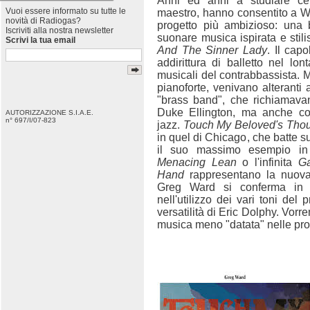
Anni ed anni a studiare cer
Vuoi essere informato su tutte le
maestro, hanno consentito a Wa
novità di Radiogas?
progetto più ambizioso: una
Iscriviti alla nostra newsletter
suonare musica ispirata e stil
Scrivi la tua email
And The Sinner Lady
. Il cap
addirittura di balletto nel lo
musicali del contrabbassista. M
pianoforte, venivano alteranti
"brass band", che richiamavan
Duke Ellington, ma anche con
AUTORIZZAZIONE S.I.A.E.
n° 697/I/07-823
jazz.
Touch My Beloved's Tho
in quel di Chicago, che batte su
il suo massimo esempio i
Menacing Lean
o l'infinita
Ga
Hand
rappresentano la nuova
Greg Ward si conferma in q
nell'utilizzo dei vari toni del
versatilità di Eric Dolphy. Vor
musica meno "datata" nelle prop