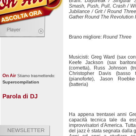
Brani:
Daybreak / Singular 
Smash, Push, Pull, Crash / Wi
Jubilance / Grit / Round Thre
Gather Round The Revolution 
Brano migliore:
Round Three
Musicisti: Greg Ward (sax con
Keefe Jackson (sax barito
(cornetta), Russ Johnson (t
Christopher Davis (basso 
On Air
Stiamo trasmettendo:
(pianoforte), Jason Roebk
Supercompilation
(batteria)
Parola di DJ
Ha appena trentasei anni Gr
capacità tecnica tale da es
improvvisatori d'America. Tutta
NEWSLETTER
del jazz è stata segnata dalla 