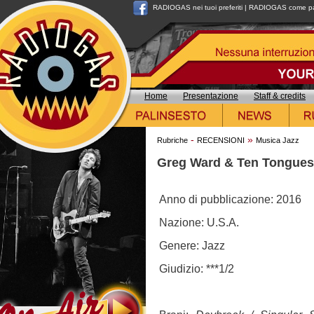
RADIOGAS nei tuoi preferiti
|
RADIOGAS come pag
Home
Presentazione
Staff & credits
-
»
Rubriche
RECENSIONI
Musica Jazz
Greg Ward & Ten Tongues
Anno di pubblicazione: 2016
Nazione: U.S.A.
Genere: Jazz
Giudizio: ***1/2