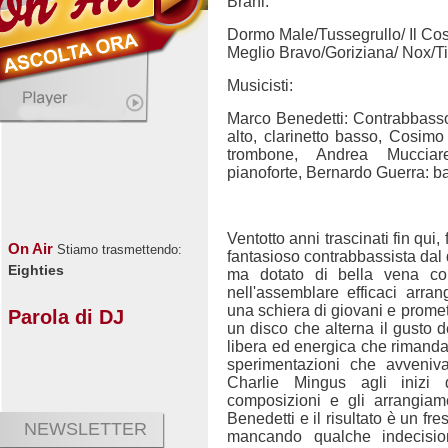
Brani:
Dormo Male/Tussegrullo/ Il Cos
Meglio Bravo/Goriziana/ Nox/T
Musicisti:
Marco Benedetti: Contrabbasso,
alto, clarinetto basso, Cosimo
trombone, Andrea Mucciarel
pianoforte, Bernardo Guerra: ba
Ventotto anni trascinati fin qui,
On Air
Stiamo trasmettendo:
fantasioso contrabbassista dal d
Eighties
ma dotato di bella vena com
nell'assemblare efficaci arra
una schiera di giovani e promett
Parola di DJ
un disco che alterna il gusto d
libera ed energica che rimanda
sperimentazioni che avveniv
Charlie Mingus agli inizi 
composizioni e gli arrangia
Benedetti e il risultato è un fre
NEWSLETTER
mancando qualche indecisio