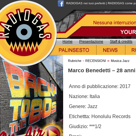
RADIOGAS nei tuoi preferiti
|
RADIOGAS come pag
Home
Presentazione
Staff & credits
-
»
Rubriche
RECENSIONI
Musica Jazz
Marco Benedetti – 28 anni 
Anno di pubblicazione: 2017
Nazione: Italia
Genere: Jazz
Etichettta: Honolulu Records
Giudizio: ***1/2