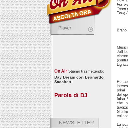
How Ya
For Fe
Team G
Thug /
Brano 
Musici
Jeff L
claro
(contr
Lightc
On Air
Stiamo trasmettendo:
Day Dream con Leonardo
Portat
Sacchetti
intere
primi 
Parola di DJ
dell'e
falso.
che h
tradiz
Giuffr
collab
NEWSLETTER
La sca