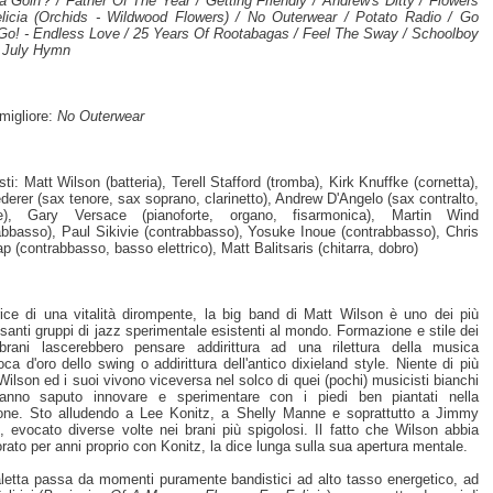
 Goin'? / Father Of The Year / Getting Friendly / Andrew's Ditty / Flowers
licia (Orchids - Wildwood Flowers) / No Outerwear / Potato Radio / Go
o! - Endless Love / 25 Years Of Rootabagas / Feel The Sway / Schoolboy
 July Hymn
migliore:
No Outerwear
sti: Matt Wilson (batteria), Terell Stafford (tromba), Kirk Knuffke (cornetta),
ederer (sax tenore, sax soprano, clarinetto), Andrew D'Angelo (sax contralto,
ne), Gary Versace (pianoforte, organo, fisarmonica), Martin Wind
abbasso), Paul Sikivie (contrabbasso), Yosuke Inoue (contrabbasso), Chris
ap (contrabbasso, basso elettrico), Matt Balitsaris (chitarra, dobro)
rice di una vitalità dirompente, la big band di Matt Wilson è uno dei più
ssanti gruppi di jazz sperimentale esistenti al mondo. Formazione e stile dei
brani lascerebbero pensare addirittura ad una rilettura della musica
poca d'oro dello swing o addirittura dell'antico dixieland style. Niente di più
 Wilson ed i suoi vivono viceversa nel solco di quei (pochi) musicisti bianchi
anno saputo innovare e sperimentare con i piedi ben piantati nella
ione. Sto alludendo a Lee Konitz, a Shelly Manne e soprattutto a Jimmy
e, evocato diverse volte nei brani più spigolosi. Il fatto che Wilson abbia
orato per anni proprio con Konitz, la dice lunga sulla sua apertura mentale.
letta passa da momenti puramente bandistici ad alto tasso energetico, ad