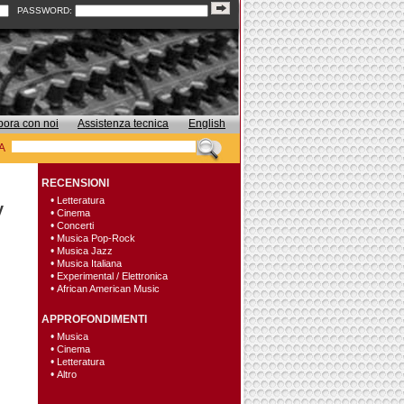
PASSWORD:
bora con noi
Assistenza tecnica
English
A
RECENSIONI
•
Letteratura
y
•
Cinema
•
Concerti
•
Musica Pop-Rock
•
Musica Jazz
•
Musica Italiana
•
Experimental / Elettronica
•
African American Music
APPROFONDIMENTI
•
Musica
•
Cinema
•
Letteratura
•
Altro