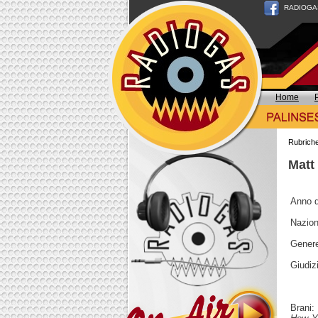
RADIOGAS n
Home
Rubrich
Matt
Anno d
Nazion
Genere
Giudizi
Brani