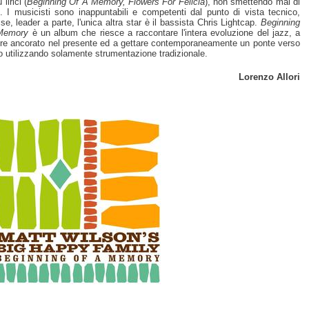
 lirici (
Beginning Of A Memory, Flowers For Felicia
), non smettendo mai di
e. I musicisti sono inappuntabili e competenti dal punto di vista tecnico,
se, leader a parte, l'unica altra star è il bassista Chris Lightcap.
Beginning
Memory
è un album che riesce a raccontare l'intera evoluzione del jazz, a
re ancorato nel presente ed a gettare contemporaneamente un ponte verso
uro utilizzando solamente strumentazione tradizionale.
Lorenzo Allori