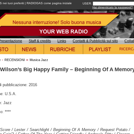
ei tuoi preferiti
|
RADIOGAS come pagina iniziale
USER:
Hai dimenticato la password?
Presentazione
Staff & credits
Links
Contatti & Pubblicità sul sito
Colla
RICERC
-
»
e
RECENSIONI
Musica Jazz
 Wilson’s Big Happy Family – Beginning Of A Memor
i pubblicazione: 2016
e: U.S.A.
: Jazz
o: ****
:
Score / Lester / Searchlight / Beginning Of A Memory / Request Potato /