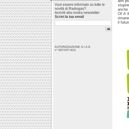
altri più
Vuoi essere informato su tutte le
stupir
novità di Radiogas?
anche 
Iscriviti alla nostra newsletter
Of A 
Scrivi la tua email
rimane
il fut
AUTORIZZAZIONE S.I.A.E.
n° 697/I/07-823