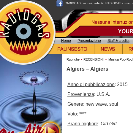
RADIOGAS nei tuoi preferiti
|
RADIOGAS come pag
Home
Presentazione
Staff & credits
-
»
Rubriche
RECENSIONI
Musica Pop-Roc
Algiers – Algiers
Anno di pubblicazione
: 2015
Provenienza
: U.S.A.
Genere
: new wave, soul
Voto
: ****
Brano migliore
:
Old Girl