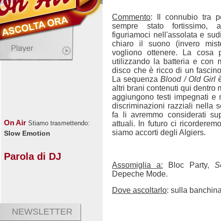
Commento
: Il connubio tra 
sempre stato fortissimo, an
figuriamoci nell'assolata e su
chiaro il suono (invero mist
vogliono ottenere. La cosa 
utilizzando la batteria e con 
disco che è ricco di un fascin
La sequenza
Blood / Old Girl
è
altri brani contenuti qui dentro m
aggiungono testi impegnati e 
discriminazioni razziali nella
fa li avremmo considerati s
On Air
attuali. In futuro ci ricordere
Stiamo trasmettendo:
siamo accorti degli Algiers.
Slow Emotion
Parola di DJ
Assomiglia a:
Bloc Party,
S
Depeche Mode.
Dove ascoltarlo
: sulla banchina
NEWSLETTER