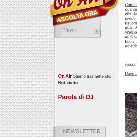
Comm
quante
His M
divide
risuon
Milk 
Welco
Mellow
buon 
eclett
Assomi
Dove a
On Air
Stiamo trasmettendo:
Notiziario
Parola di DJ
NEWSLETTER