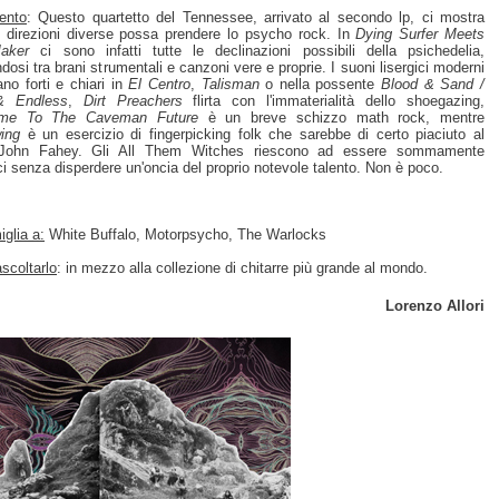
ento
: Questo quartetto del Tennessee, arrivato al secondo lp, ci mostra
 direzioni diverse possa prendere lo psycho rock. In
Dying Surfer Meets
aker
ci sono infatti tutte le declinazioni possibili della psichedelia,
ndosi tra brani strumentali e canzoni vere e proprie. I suoni lisergici moderni
ano forti e chiari in
El Centro
,
Talisman
o nella possente
Blood & Sand /
& Endless
,
Dirt Preachers
flirta con l'immaterialità dello shoegazing,
me To The Caveman Future
è un breve schizzo math rock, mentre
ing
è un esercizio di fingerpicking folk che sarebbe di certo piaciuto al
John Fahey. Gli All Them Witches riescono ad essere sommamente
ici senza disperdere un'oncia del proprio notevole talento. Non è poco.
glia a:
White Buffalo, Motorpsycho, The Warlocks
scoltarlo
: in mezzo alla collezione di chitarre più grande al mondo.
Lorenzo Allori