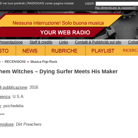
ei tuoi preferiti
|
RADIOGAS come pagina iniziale
USER:
Hai dimenticato la password?
Presentazione
Staff & credits
Links
Contatti & Pubblicità sul sito
Colla
RICERC
-
»
e
RECENSIONI
Musica Pop-Rock
Them Witches – Dying Surfer Meets His Maker
i pubblicazione
: 2016
nienza
: U.S.A.
e
: psichedelia
****
migliore
:
Dirt Preachers