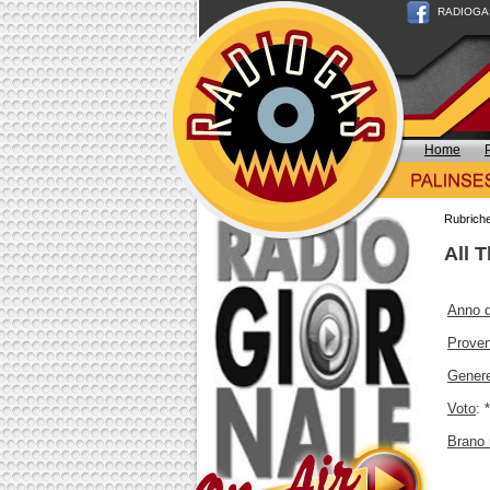
RADIOGAS n
Home
Rubrich
All 
Anno d
Prove
Gener
Voto
: 
Brano 