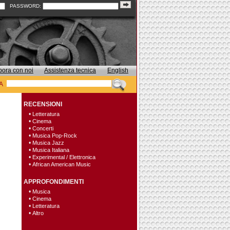
PASSWORD:
bora con noi
Assistenza tecnica
English
A
RECENSIONI
•
Letteratura
•
Cinema
•
Concerti
•
Musica Pop-Rock
•
Musica Jazz
•
Musica Italiana
•
Experimental / Elettronica
•
African American Music
APPROFONDIMENTI
•
Musica
•
Cinema
•
Letteratura
•
Altro