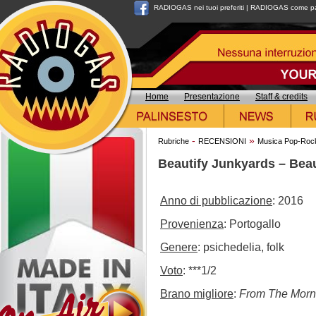
RADIOGAS nei tuoi preferiti
|
RADIOGAS come pag
Home
Presentazione
Staff & credits
-
»
Rubriche
RECENSIONI
Musica Pop-Roc
Beautify Junkyards – Bea
Anno di pubblicazione
: 2016
Provenienza
: Portogallo
Genere
: psichedelia, folk
Voto
: ***1/2
Brano migliore
:
From The Morn