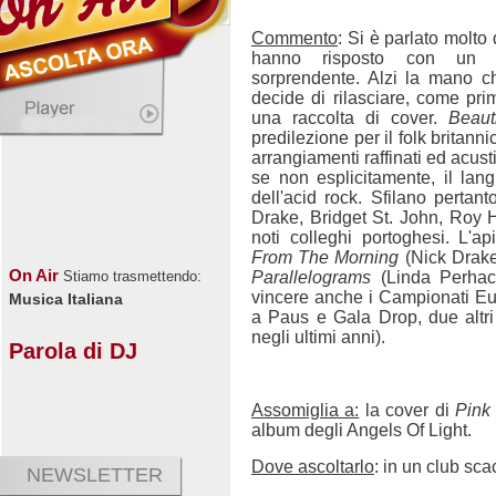
Commento
: Si è parlato molto
hanno risposto con un a
sorprendente. Alzi la mano c
decide di rilasciare, come pri
una raccolta di cover.
Beaut
predilezione per il folk britanni
arrangiamenti raffinati ed acus
se non esplicitamente, il la
dell'acid rock. Sfilano perta
Drake, Bridget St. John, Roy
noti colleghi portoghesi. L'a
From The Morning
(Nick Drake
On Air
Parallelograms
(Linda Perhacs
Stiamo trasmettendo:
vincere anche i Campionati E
Musica Italiana
a Paus e Gala Drop, due altri g
negli ultimi anni).
Parola di DJ
Assomiglia a:
la cover di
Pink
album degli Angels Of Light.
Dove ascoltarlo
: in un club sca
NEWSLETTER