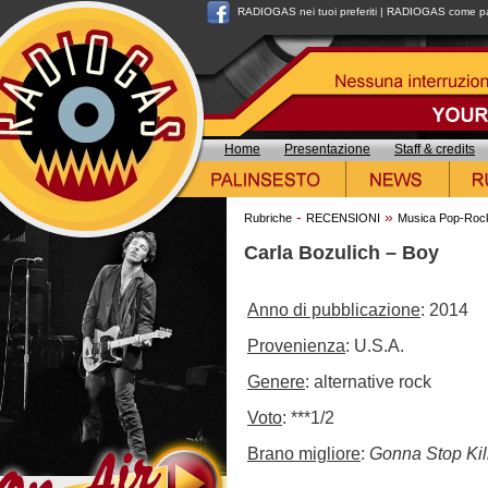
RADIOGAS nei tuoi preferiti
|
RADIOGAS come pag
Home
Presentazione
Staff & credits
-
»
Rubriche
RECENSIONI
Musica Pop-Roc
Carla Bozulich – Boy
Anno di pubblicazione
: 2014
Provenienza
: U.S.A.
Genere
: alternative rock
Voto
: ***1/2
Brano migliore
:
Gonna Stop Kil