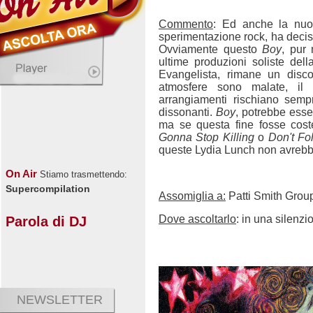
Commento
: Ed anche la nuov
sperimentazione rock, ha deci
Ovviamente questo
Boy
, pur 
ultime produzioni soliste del
Evangelista, rimane un disco
atmosfere sono malate, il
arrangiamenti rischiano semp
dissonanti.
Boy
, potrebbe esser
ma se questa fine fosse coste
Gonna Stop Killing
o
Don't Fo
queste Lydia Lunch non avrebbe
On Air
Stiamo trasmettendo:
Supercompilation
Assomiglia a:
Patti Smith Grou
Dove ascoltarlo
: in una silenzi
Parola di DJ
NEWSLETTER