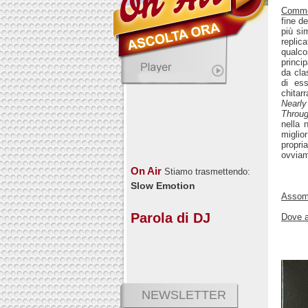
Comm
fine d
più si
replic
qualco
princi
da cla
di ess
chitar
Nearly
Throu
nella 
miglio
propr
ovviam
On Air
Stiamo trasmettendo:
Slow Emotion
Assomi
Parola di DJ
Dove a
NEWSLETTER