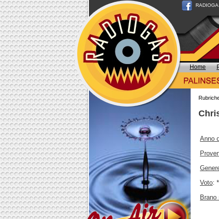
RADIOGAS n
Home
Rubrich
Chri
Anno d
Prove
Gener
Voto
: 
Brano 