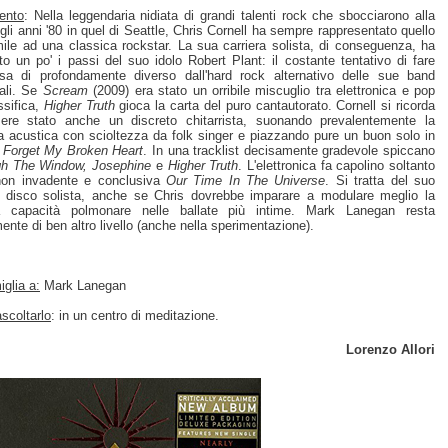
ento
: Nella leggendaria nidiata di grandi talenti rock che sbocciarono alla
egli anni '80 in quel di Seattle, Chris Cornell ha sempre rappresentato quello
mile ad una classica rockstar. La sua carriera solista, di conseguenza, ha
ato un po' i passi del suo idolo Robert Plant: il costante tentativo di fare
sa di profondamente diverso dall'hard rock alternativo delle sue band
pali. Se
Scream
(2009) era stato un orribile miscuglio tra elettronica e pop
ssifica,
Higher Truth
gioca la carta del puro cantautorato. Cornell si ricorda
ere stato anche un discreto chitarrista, suonando prevalentemente la
ra acustica con scioltezza da folk singer e piazzando pure un buon solo in
 Forget My Broken Heart
. In una tracklist decisamente gradevole spiccano
gh The Window, Josephine
e
Higher Truth
. L'elettronica fa capolino soltanto
non invadente e conclusiva
Our Time In The Universe
. Si tratta del suo
r disco solista, anche se Chris dovrebbe imparare a modulare meglio la
ia capacità polmonare nelle ballate più intime. Mark Lanegan resta
ente di ben altro livello (anche nella sperimentazione).
glia a:
Mark Lanegan
scoltarlo
: in un centro di meditazione.
Lorenzo Allori