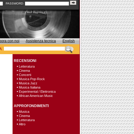
PASSWORD:
bora con noi
Assistenza tecnica
English
A
RECENSIONI
•
Letteratura
•
Cinema
•
Concerti
•
Musica Pop-Rock
•
Musica Jazz
•
Musica Italiana
•
Experimental / Elettronica
•
African American Music
APPROFONDIMENTI
•
Musica
•
Cinema
•
Letteratura
•
Altro