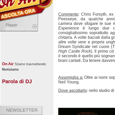
Commento
: Chris Forsyth, ex
Peesseye, da qualche anno h
carriera dove sfogare le sue m
Experience
è lungo due cd
consigliatissimo soprattutto ag
chitarra. A volte baciati dalla g
altre volte vere e proprie ung
Dream Syndicate nel cuore (
T
High Castle Rock
). Il primo c
il secondo è quello più sognante
brani cantati. Da tenere davver
On Air
Stiamo trasmettendo:
Notiziario
Assomiglia a:
Oltre ai nomi sop
Parola di DJ
Neil Young.
Dove ascoltarlo
: nello studio di
NEWSLETTER