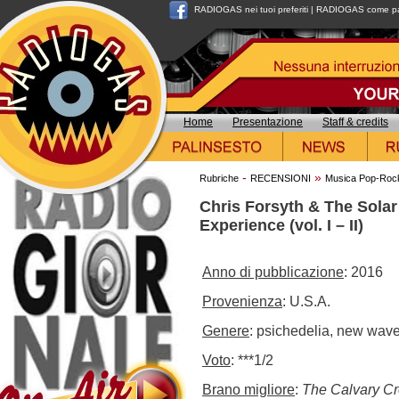
RADIOGAS nei tuoi preferiti
|
RADIOGAS come pag
Home
Presentazione
Staff & credits
-
»
Rubriche
RECENSIONI
Musica Pop-Roc
Chris Forsyth & The Solar
Experience (vol. I – II)
Anno di pubblicazione
: 2016
Provenienza
: U.S.A.
Genere
: psichedelia, new wav
Voto
: ***1/2
Brano migliore
:
The Calvary C