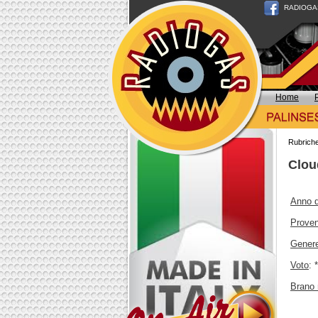
RADIOGAS n
Home
Rubrich
Clou
Anno d
Prove
Gener
Voto
: 
Brano 