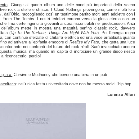
ento
: Giunge al quarto album una delle band più importanti della scena
ative rock a stelle e strisce. I Cloud Nothings provengono, come molti loro
hi, dall'Ohio, raccogliendo così un testimone partito molti anni addietro con i
 From The Tombs. I nostri tedofori corrono verso la gloria eterna con un
che lima certe ingenuità giovanili ancora riscontrabili nei predecessori. Anzi
io dell'album mette in mostra una maturità perfino classic rock, davvero
ttata (
Up To The Surface, Things Are Right With You
). Poi l'energia regna
a, con continue sferzate di chitarra elettrica ed una voce arrabbiata quanto
 fino ad arrivare all'epifania emocore di
Realize My Fate
, che getta una luce
confortante nei confronti del futuro del rock n'roll. Sarò invecchiato ancora
 questa musica, ma quando mi capita di incrociare un grande disco riesco
 a riconoscerlo, perdio!
glia a:
Cursive e Mudhoney che bevono una birra in un pub.
scoltarlo
: nell'unica festa universitaria dove non ha messo radici l'hip hop.
Lorenzo Allori