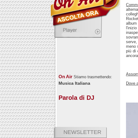
Comm
altern
colleg
Rocket
album 
l'iniz
inaspe
sovran
serve,
meno s
più di
ancora
Assomi
On Air
Stiamo trasmettendo:
Musica Italiana
Dove a
Parola di DJ
NEWSLETTER