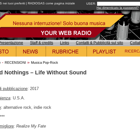
ei tuoi preferiti
|
RADIOGAS come pagina iniziale
USER:
Hai dimenticato la password?
Presentazione
Staff & credits
Links
Contatti & Pubblicità sul sito
Colla
RICERC
-
»
e
RECENSIONI
Musica Pop-Rock
d Nothings – Life Without Sound
i pubblicazione
: 2017
nienza
: U.S.A.
e
: alternative rock, indie rock
****
migliore
:
Realize My Fate