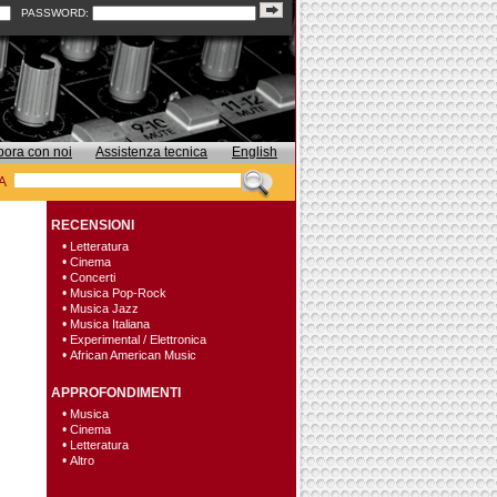
PASSWORD:
bora con noi
Assistenza tecnica
English
A
RECENSIONI
•
Letteratura
•
Cinema
•
Concerti
•
Musica Pop-Rock
•
Musica Jazz
•
Musica Italiana
•
Experimental / Elettronica
•
African American Music
APPROFONDIMENTI
•
Musica
•
Cinema
•
Letteratura
•
Altro