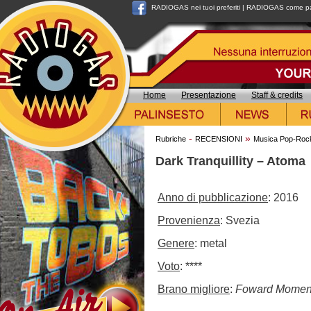
RADIOGAS nei tuoi preferiti
|
RADIOGAS come pag
Home
Presentazione
Staff & credits
-
»
Rubriche
RECENSIONI
Musica Pop-Roc
Dark Tranquillity – Atoma
Anno di pubblicazione
: 2016
Provenienza
: Svezia
Genere
: metal
Voto
: ****
Brano migliore
:
Foward Mome