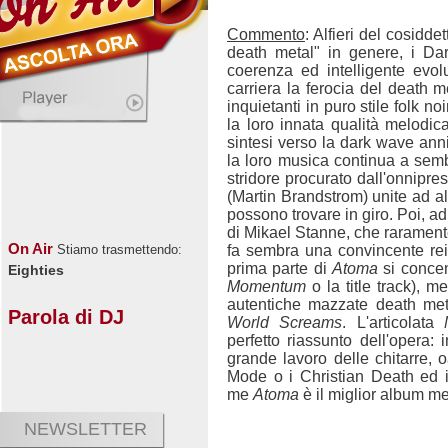
Commento
: Alfieri del cosidd
death metal" in genere, i Da
coerenza ed intelligente evolu
carriera la ferocia del death
inquietanti in puro stile folk no
la loro innata qualità melodic
sintesi verso la dark wave anni
la loro musica continua a sembra
stridore procurato dall'onnipres
(Martin Brandstrom) unite ad al
possono trovare in giro. Poi, a
di Mikael Stanne, che raramen
On Air
fa sembra una convincente re
Stiamo trasmettendo:
prima parte di
Atoma
si concen
Eighties
Momentum
o la title track), m
autentiche mazzate death me
Parola di DJ
World Screams
. L'articolata
perfetto riassunto dell'opera:
grande lavoro delle chitarre, 
Mode o i Christian Death ed i
me
Atoma
è il miglior album me
NEWSLETTER