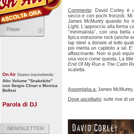
Commento
: David Corley è u
secco e con pochi fronzoli. M
James McMurtry quando ho ins
Light
. L'approccio alla forma 
"minimalista", con una bella 
tipica estrazione rock (anche s
lap steel a donare al tutto qua
poi merita un capitolo a sé. 
affascinante. Non si può equivo
una voce come questa.
La titl
End Of My Run
e
The Calm Re
scaletta.
On Air
Stiamo trasmettendo:
Alto Volume "Snakebite"
con Sergio Chiari e Monica
Assomiglia a:
James McMurtry, 
Bellesi
Dove ascoltarlo
: sulle rive di 
Parola di DJ
NEWSLETTER