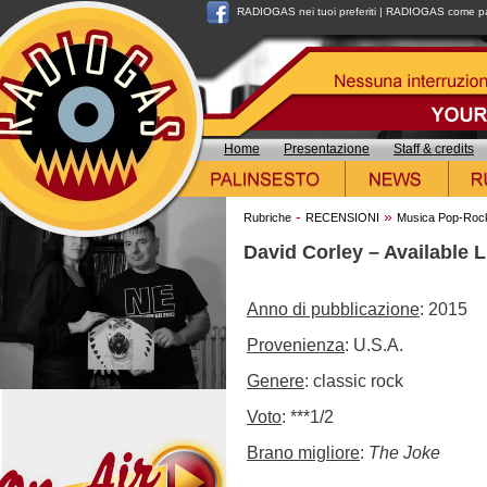
RADIOGAS nei tuoi preferiti
|
RADIOGAS come pag
Home
Presentazione
Staff & credits
-
»
Rubriche
RECENSIONI
Musica Pop-Roc
David Corley – Available L
Anno di pubblicazione
: 2015
Provenienza
: U.S.A.
Genere
: classic rock
Voto
: ***1/2
Brano migliore
:
The Joke