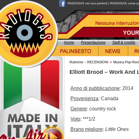
RADIOGAS nei tuoi preferiti
|
RADIOGAS come pag
Home
Presentazione
Staff & credits
-
»
Rubriche
RECENSIONI
Musica Pop-Roc
Elliott Brood – Work And 
Anno di pubblicazione
: 2014
Provenienza
: Canada
Genere
: country rock
Voto
: ***1/2
Brano migliore
:
Little Ones