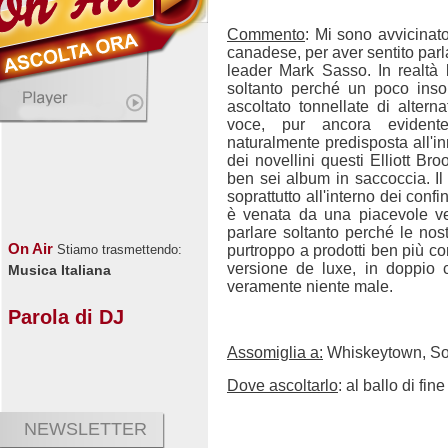
Commento
: Mi sono avvicinat
canadese, per aver sentito parl
leader Mark Sasso. In realtà
soltanto perché un poco inso
ascoltato tonnellate di altern
voce, pur ancora evidente
naturalmente predisposta all'i
dei novellini questi Elliott Bro
ben sei album in saccoccia. I
soprattutto all'interno dei conf
è venata da una piacevole v
parlare soltanto perché le nos
On Air
purtroppo a prodotti ben più c
Stiamo trasmettendo:
versione de luxe, in doppio 
Musica Italiana
veramente niente male.
Parola di DJ
Assomiglia a:
Whiskeytown, So
Dove ascoltarlo
: al ballo di fi
NEWSLETTER