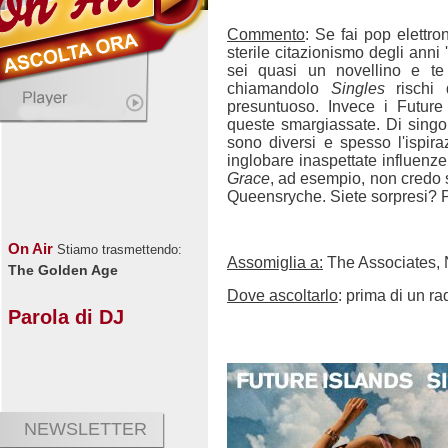
Commento
: Se fai pop elettro
sterile citazionismo degli anni 
sei quasi un novellino e te
chiamandolo
Singles
rischi 
presuntuoso. Invece i Future
queste smargiassate. Di singo
sono diversi e spesso l'ispir
inglobare inaspettate influenz
Grace
, ad esempio, non credo s
Queensryche. Siete sorpresi? P
On Air
Stiamo trasmettendo:
Assomiglia a:
The Associates,
The Golden Age
Dove ascoltarlo
: prima di un ra
Parola di DJ
NEWSLETTER