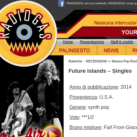
RADIOGAS nei tuoi preferiti
|
RADIOGAS come pag
Home
Presentazione
Staff & credits
-
»
Rubriche
RECENSIONI
Musica Pop-Roc
Future Islands – Singles
Anno di pubblicazione
: 2014
Provenienza
: U.S.A.
Genere
: synth pop
Voto
: ***1/2
Brano migliore
:
Fall From Grac