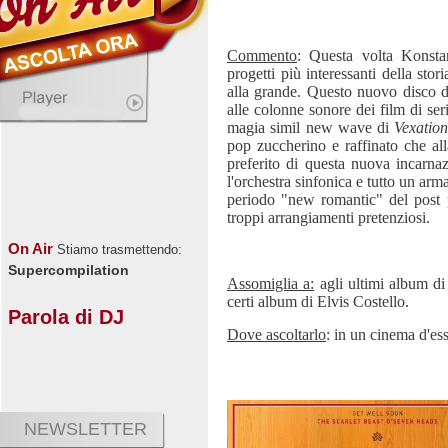
Commento
: Questa volta Konsta
progetti più interessanti della sto
alla grande. Questo nuovo disco de
alle colonne sonore dei film di seri
magia simil new wave di
Vexation
pop zuccherino e raffinato che al
preferito di questa nuova incarn
l'orchestra sinfonica e tutto un arm
periodo "new romantic" del post 
troppi arrangiamenti pretenziosi.
On Air
Stiamo trasmettendo:
Supercompilation
Assomiglia a:
agli ultimi album di
certi album di Elvis Costello.
Parola di DJ
Dove ascoltarlo
: in un cinema d'ess
NEWSLETTER