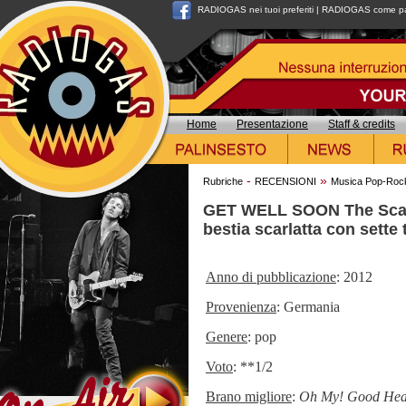
RADIOGAS nei tuoi preferiti
|
RADIOGAS come pag
Home
Presentazione
Staff & credits
-
»
Rubriche
RECENSIONI
Musica Pop-Roc
GET WELL SOON The Scarl
bestia scarlatta con sette 
Anno di pubblicazione
: 2012
Provenienza
: Germania
Genere
: pop
Voto
: **1/2
Brano migliore
:
Oh My! Good Hea