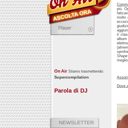
Comm
più. O
fatica
molto 
eccezi
giudiz
aggiun
il cla
album
elettr
(almen
sprofo
Shape
meglio
On Air
Stiamo trasmettendo:
Supercompilation
Assomi
Dove a
Parola di DJ
NEWSLETTER