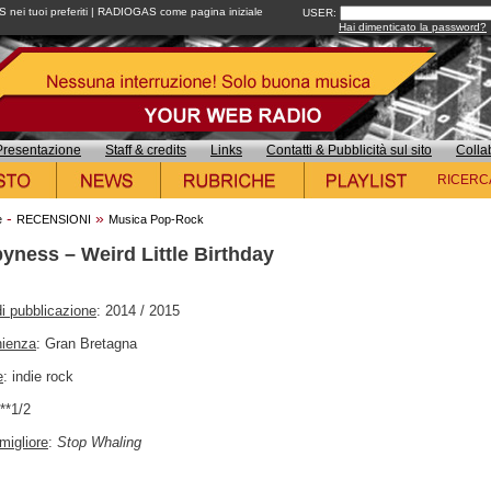
ei tuoi preferiti
|
RADIOGAS come pagina iniziale
USER:
Hai dimenticato la password?
Presentazione
Staff & credits
Links
Contatti & Pubblicità sul sito
Colla
RICERC
-
»
e
RECENSIONI
Musica Pop-Rock
yness – Weird Little Birthday
i pubblicazione
: 2014 / 2015
nienza
: Gran Bretagna
e
: indie rock
***1/2
migliore
:
Stop Whaling