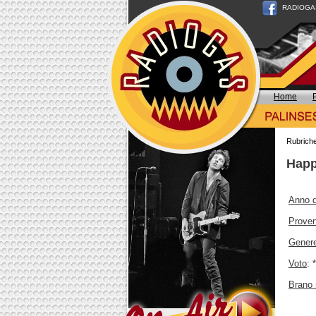
RADIOGAS n
Home
Rubrich
Happ
Anno d
Prove
Gener
Voto
: 
Brano 