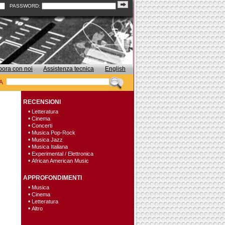
PASSWORD:
bora con noi
Assistenza tecnica
English
A
RECENSIONI
•
Letteratura
•
Cinema
•
Concerti
•
Musica Pop-Rock
•
Musica Jazz
•
Musica Italiana
•
Experimental / Elettronica
•
African American Music
APPROFONDIMENTI
•
Musica
•
Cinema
•
Letteratura
•
Altro