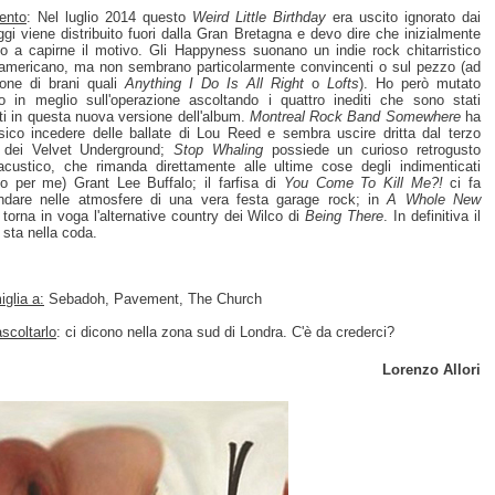
ento
: Nel luglio 2014 questo
Weird Little Birthday
era uscito ignorato dai
ggi viene distribuito fuori dalla Gran Bretagna e devo dire che inizialmente
vo a capirne il motivo. Gli Happyness suonano un indie rock chitarristico
americano, ma non sembrano particolarmente convincenti o sul pezzo (ad
one di brani quali
Anything I Do Is All Right
o
Lofts
). Ho però mutato
io in meglio sull'operazione ascoltando i quattro inediti che sono stati
ti in questa nuova versione dell'album.
Montreal Rock Band Somewhere
ha
ssico incedere delle ballate di Lou Reed e sembra uscire dritta dal terzo
 dei Velvet Underground;
Stop Whaling
possiede un curioso retrogusto
oacustico, che rimanda direttamente alle ultime cose degli indimenticati
o per me) Grant Lee Buffalo; il farfisa di
You Come To Kill Me?!
ci fa
ndare nelle atmosfere di una vera festa garage rock; in
A Whole New
torna in voga l'alternative country dei Wilco di
Being There
. In definitiva il
 sta nella coda.
glia a:
Sebadoh, Pavement, The Church
scoltarlo
: ci dicono nella zona sud di Londra. C'è da crederci?
Lorenzo Allori