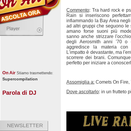
Commento
: Tra hard rock e p
Rain si inseriscono perfetta
infiammando la Bay Area negli u
ad altri gruppi che seguono le 
amano forse suoni più moder
sanno anche strizzare l'occhi
degli Aerosmith anni '70 o 
aggredisce la materia con 
L'impatto è devastante, ma l'en
scorrere dei brani. Comunqu
perfetto per iniziare a conoscerl
On Air
Stiamo trasmettendo:
Supercompilation
Assomiglia a:
Comets On Fire,
Dove ascoltarlo
: in un frutteto 
Parola di DJ
NEWSLETTER