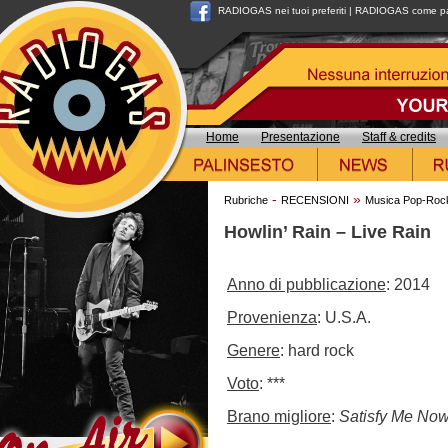
RADIOGAS nei tuoi preferiti
|
RADIOGAS come pag
Home
Presentazione
Staff & credits
-
»
Rubriche
RECENSIONI
Musica Pop-Roc
Howlin’ Rain – Live Rain
Anno di pubblicazione
: 2014
Provenienza
: U.S.A.
Genere
: hard rock
Voto
: ***
Brano migliore
:
Satisfy Me No