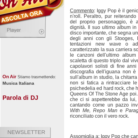
Commento
: Iggy Pop è il geni
n'roll. Peraltro, pur reiterando a
del proprio personaggio, è 
dignità. Il suo ultimo album in
disco importante, che segna un 
degli anni con gli Stooges,
tentazioni new wave o add
caratterizzato la sua carriera 
le canzoni dell'ultimo album
scaletta di questo triplo dal vi
capolavori solisti di fine anni
discografia dell'iguana non 
On Air
sull'album in studio, la chitar
Stiamo trasmettendo:
non si fatica a rintracciare 
Musica Italiana
psichedelia ed hard rock, che 
Queens Of The Stone Age poi. 
Parola di DJ
che ci si aspetterebbe da lui
cantando come un pazzo inv
With Me, Repo Man
e
Para
riconciliato con il vero rock.
NEWSLETTER
Assomiglia a:
Iggy Pop che can