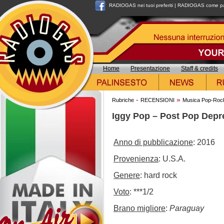
RADIOGAS nei tuoi preferiti
|
RADIOGAS come pag
Home
Presentazione
Staff & credits
-
»
Rubriche
RECENSIONI
Musica Pop-Roc
Iggy Pop – Post Pop Depre
Anno di pubblicazione
: 2016
Provenienza
: U.S.A.
Genere
: hard rock
Voto
: ***1/2
Brano migliore
:
Paraguay