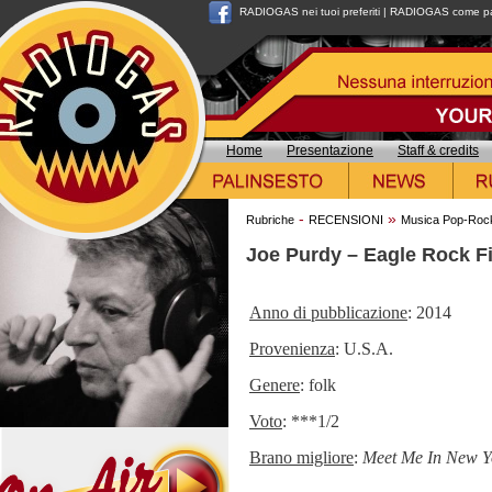
RADIOGAS nei tuoi preferiti
|
RADIOGAS come pag
Home
Presentazione
Staff & credits
-
»
Rubriche
RECENSIONI
Musica Pop-Roc
Joe Purdy – Eagle Rock F
Anno di pubblicazione
: 2014
Provenienza
: U.S.A.
Genere
: folk
Voto
: ***1/2
Brano migliore
:
Meet Me In New Y