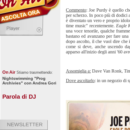
Commento
: Joe Purdy è quello che
per scherzo. In poco più di dodici 
è diventato un vero e proprio idol
time music" recentemente.
Eagle 
una voce tenorile, qualche frammen
bastano ed avanzano per fare una 
dopo ascolto, il che vuol dire che
come si deve, anche uscendo dagli
apparso all'inizio degli anni '60 avr
Assomiglia a:
Dave Van Ronk, Tim
On Air
Stiamo trasmettendo:
Nightswimming "Prog
Dove ascoltarlo
: in un negozio di 
Archivies" con Andrea Gori
Parola di DJ
NEWSLETTER