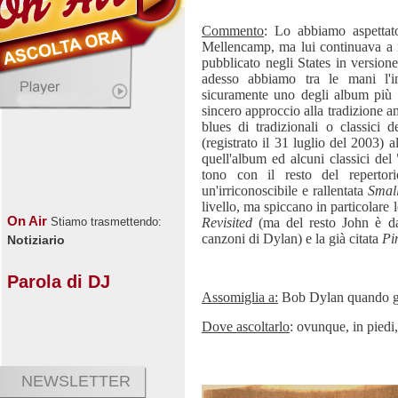
Commento
: Lo abbiamo aspettat
Mellencamp, ma lui continuava a n
pubblicato negli States in version
adesso abbiamo tra le mani l'i
sicuramente uno degli album più a
sincero approccio alla tradizione a
blues di tradizionali o classici 
(registrato il 31 luglio del 2003) 
quell'album ed alcuni classici del
tono con il resto del repertor
un'irriconoscibile e rallentata
Smal
livello, ma spiccano in particolare 
On Air
Revisited
(ma del resto John è da 
Stiamo trasmettendo:
canzoni di Dylan) e la già citata
Pi
Notiziario
Parola di DJ
Assomiglia a:
Bob Dylan quando gi
Dove ascoltarlo
: ovunque, in piedi
NEWSLETTER