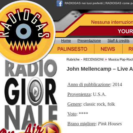
RADIOGAS nei tuoi preferiti
|
RADIOGAS come pag
Home
Presentazione
Staff & credits
-
»
Rubriche
RECENSIONI
Musica Pop-Roc
John Mellencamp – Live A
Anno di pubblicazione
: 2014
Provenienza
: U.S.A.
Genere
: classic rock, folk
Voto
: ****
Brano migliore
:
Pink Houses