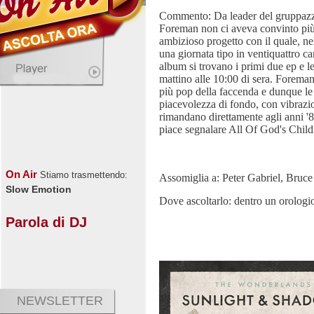
Commento: Da leader del gruppazzo
Foreman non ci aveva convinto più
ambizioso progetto con il quale, nel
una giornata tipo in ventiquattro c
album si trovano i primi due ep e l
mattino alle 10:00 di sera. Foreman 
più pop della faccenda e dunque l
piacevolezza di fondo, con vibrazio
rimandano direttamente agli anni '8
piace segnalare All Of God's Chil
On Air
Stiamo trasmettendo:
Assomiglia a: Peter Gabriel, Bru
Slow Emotion
Dove ascoltarlo: dentro un orologi
Parola di DJ
NEWSLETTER