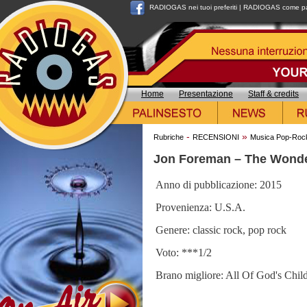
RADIOGAS nei tuoi preferiti
|
RADIOGAS come pag
Home
Presentazione
Staff & credits
-
»
Rubriche
RECENSIONI
Musica Pop-Roc
Jon Foreman – The Wonde
Anno di pubblicazione: 2015
Provenienza: U.S.A.
Genere: classic rock, pop rock
Voto: ***1/2
Brano migliore: All Of God's Chil