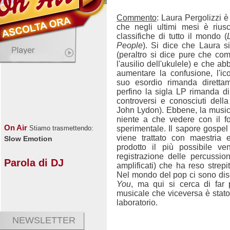
Commento
: Laura Pergolizzi 
che negli ultimi mesi è rius
classifiche di tutto il mondo (
People
). Si dice che Laura s
(peraltro si dice pure che co
l'ausilio dell'ukulele) e che a
aumentare la confusione, l'ic
suo esordio rimanda diretta
perfino la sigla LP rimanda d
controversi e conosciuti dell
John Lydon). Ebbene, la musi
niente a che vedere con il 
On Air
sperimentale. Il sapore gospel d
Stiamo trasmettendo:
viene trattato con maestria
Slow Emotion
prodotto il più possibile ve
registrazione delle percussio
Parola di DJ
amplificati) che ha reso strep
Nel mondo del pop ci sono dis
You
, ma qui si cerca di far 
musicale che viceversa è stato
laboratorio.
NEWSLETTER