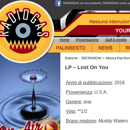
RADIOGAS nei tuoi preferiti
|
RADIOGAS come pag
Home
Presentazione
Staff & credits
-
»
Rubriche
RECENSIONI
Musica Pop-Roc
LP – Lost On You
Anno di pubblicazione
: 2016
Provenienza
: U.S.A.
Genere
: pop
Voto
: **1/2
Brano migliore
:
Muddy Waters